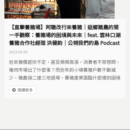
Podcast
農業
【直擊養豬場】阿聰改行來養豬｜返鄉豬農的第
一手觀察：養豬場的困境與未來｜feat. 雲林口湖
養豬合作社經理 洪健鈞｜公視我們的島 Podcast
2023-05-09
近來豬價起伏不定，甚至頻頻高漲，消費者不禁想問，
豬肉市場出了什麼事？而近年的小場養豬戶數不斷減
少，豬農接二連三地退場，養豬產業面臨什麼樣的困境
嗎？
閱讀更多