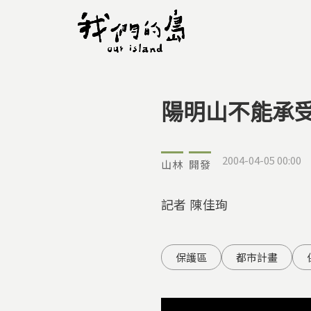
陽明山不能承
您在這裡
2004-04-05 00:00
山林
開發
記者 陳佳珣
保護區
都市計畫