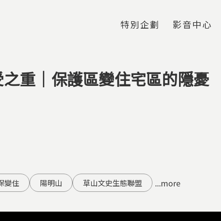
Jump to Main content
Jump to Navigation
特別企劃
影音中心
受之重｜保護區變住宅區的隱憂
...more
保變住
陽明山
草山文史生態聯盟