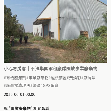
小心毒房客｜不法集團承租廠房囤放事業廢棄物
有機廢溶劑
事業廢棄物
違法棄置
黃煥彰
廢清法
廢棄物清理法
爐碴
GPS追蹤
2015-06-01 00:00
與
"事業廢棄物"
相關報導