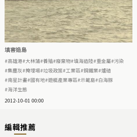
填害造島
高雄港
大林蒲
養殖
廢棄物
填海造陸
重金屬
污染
集塵灰
掩埋場
垃圾政策
工業區
鋼鐵業
爐碴
南星計畫
國有地
遊艇產業專區
示範島
白海豚
海洋生態
2012-10-01 00:00
編輯推薦