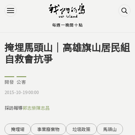
Jump to Main content
Jump to Navigation
每週一晚間十點
掩埋馬頭山｜高雄旗山居民組
您在這裡
自救會抗爭
開發
公害
2015-10-19 00:00
採訪報導
郭志榮
陳志昌
掩埋場
事業廢棄物
垃圾政策
馬頭山