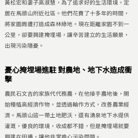
黃松宏和妻子高淑慧，為了追求好的生活環境，定
居在馬頭山附近社區。他們花費了十多年的時間，
將家園周遭打造成森林綠地。現在距離家園不到一
公里，卻要興建掩埋場，讓辛苦建立的生活願景，
出現污染隱憂。
憂心掩埋場進駐 對農地、地下水造成衝
擊
農民石文吉的家族代代務農，在他接手農地後，開
始種植高經濟作物，並透過輪作方式，改善農業經
濟。馬頭山這一帶土地肥沃，還有湧泉地下水提供
灌溉，優良的環境，收成都不錯，但是掩埋場就要
興建在田邊，讓他非常擔心污染問題。