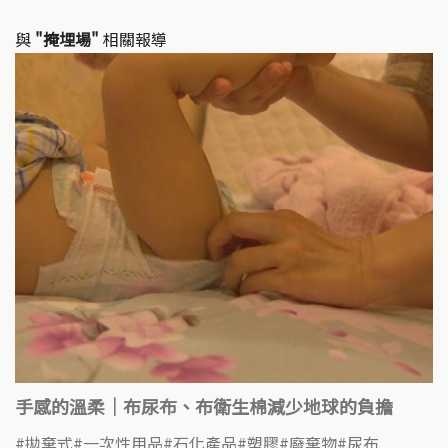
與
"掩埋場"
相關報導
手感的溫柔｜布尿布、布衛生棉減少地球的負擔
拋棄式
一次性用品
石化產品
塑膠
廢棄物
尿布