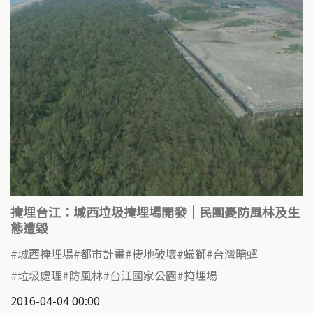
掩埋台江：城西垃圾掩埋場開發｜民團憂防風林及生
態遭毀
城西掩埋場
都市計畫
棲地破壞
蟻獅
台灣暗蟬
垃圾處理
防風林
台江國家公園
掩埋場
2016-04-04 00:00