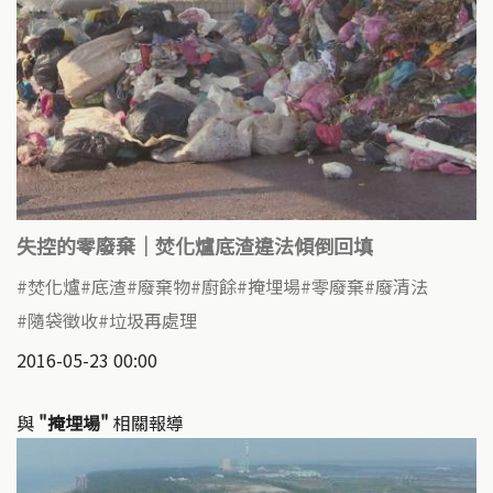
失控的零廢棄｜焚化爐底渣違法傾倒回填
焚化爐
底渣
廢棄物
廚餘
掩埋場
零廢棄
廢清法
隨袋徵收
垃圾再處理
2016-05-23 00:00
與
"掩埋場"
相關報導