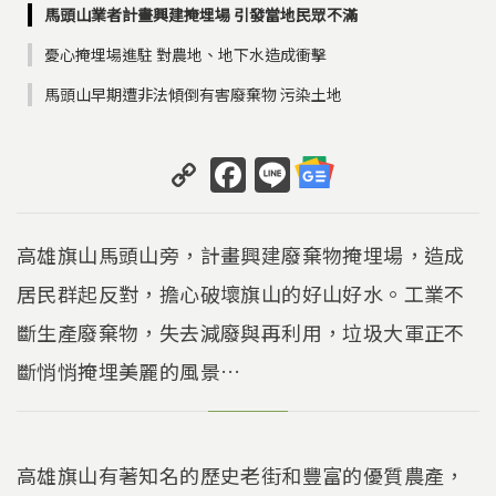
馬頭山業者計畫興建掩埋場 引發當地民眾不滿
憂心掩埋場進駐 對農地、地下水造成衝擊
馬頭山早期遭非法傾倒有害廢棄物 污染土地
C
F
Li
o
a
n
p
c
e
高雄旗山馬頭山旁，計畫興建廢棄物掩埋場，造成
y
e
居民群起反對，擔心破壞旗山的好山好水。工業不
Li
b
斷生產廢棄物，失去減廢與再利用，垃圾大軍正不
n
o
k
o
斷悄悄掩埋美麗的風景…
k
高雄旗山有著知名的歷史老街和豐富的優質農產，