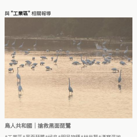
與
"工業區"
相關報導
鳥人共和國｜搶救黑面琵鷺
工業區
黑面琵鷺
候鳥
明星物種
林世賢
漢寶濕地