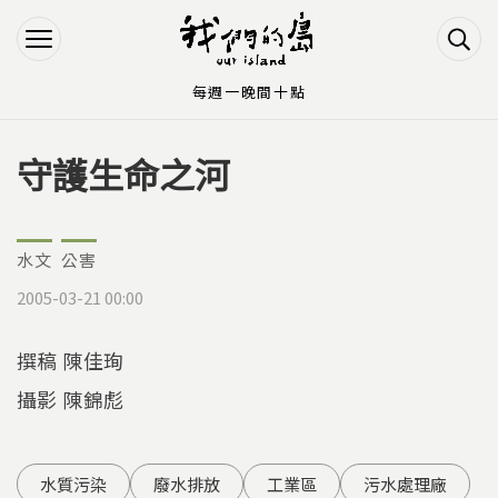
Jump to Main content
Jump to Navigation
每週一晚間十點
守護生命之河
您在這裡
水文
公害
2005-03-21 00:00
撰稿 陳佳珣
攝影 陳錦彪
水質污染
廢水排放
工業區
污水處理廠