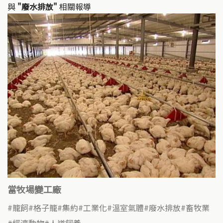
與
"廢水排放"
相關報導
當牧場變工廠
籠飼
格子籠
集約
工業化
溫室氣體
廢水排放
畜牧業
經濟動物
人道飼養