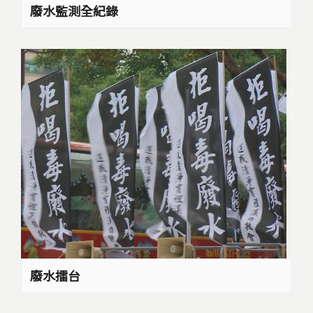
廢水監測全紀錄
廢水擂台