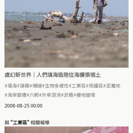
虛幻新世界｜人們填海造陸往海擴張領土
填海
藻礁
珊瑚
生物多樣性
工業區
保護區
泥灘地
海岸變遷
六輕
外傘頂洲
淤積
棲地破壞
2008-08-25 00:00
與
"工業區"
相關報導