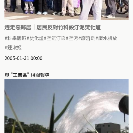
趕走惡鄰居｜居民反對竹科設汙泥焚化爐
科學園區
焚化爐
空氣汙染
空污
廢溶劑
廢水排放
鍾淑姬
2005-01-31 00:00
與
"工業區"
相關報導