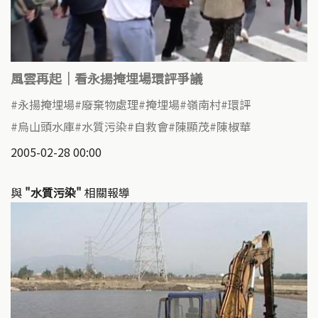
風雲再起｜看永揚掩埋場環評爭議
永揚掩埋場
廢棄物處理
掩埋場
嶺南村
環評
烏山頭水庫
水質污染
自救會
陳顯茂
陳椒華
2005-02-28 00:00
與
"水質污染"
相關報導