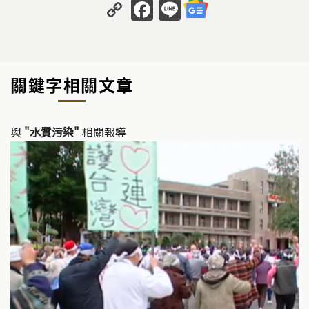
C
F
Li
o
a
n
p
c
e
y
e
關鍵字相關文章
Li
b
n
o
k
o
與
"水質污染"
相關報導
k