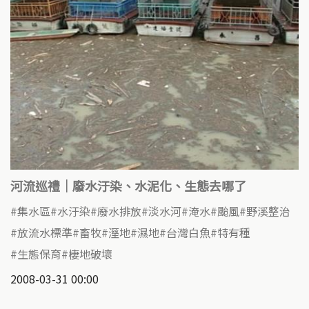
河流巡禮｜廢水汙染、水泥化、生態去哪了
集水區
水汙染
廢水排放
淡水河
淹水
颱風
野溪整治
放流水標準
畜牧
溼地
濕地
台灣白魚
特有種
生態保育
棲地破壞
2008-03-31 00:00