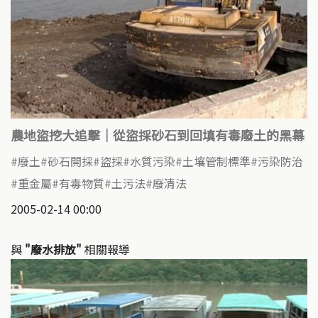
農地盜挖大追擊｜從盜採砂石到回填有毒廢土的黑幕
廢土
砂石開採
盜採
水質污染
土壤管制標準
污染防治
重金屬
有毒物質
土污法
廢清法
2005-02-14 00:00
與
"廢水排放"
相關報導