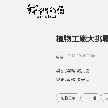
植物工廠大挑
您在這裡
2014-09-08 00:00
農業
採訪/撰稿 郭志榮
攝影/剪輯 張光宗
植物工廠
LED燈