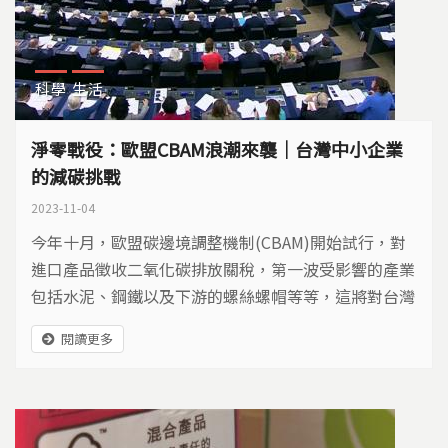
科學
生活
淨零戰役：歐盟CBAM浪潮來襲｜台灣中小企業
的減碳挑戰
2023-11-04
今年十月，歐盟碳邊境調整機制(CBAM)開始試行，對
進口產品徵收二氧化碳排放關稅，第一波受影響的產業
包括水泥、鋼鐵以及下游的螺絲螺帽等等，這將對台灣
產業造成什麼影響？
閱讀更多