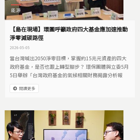
能源
【島在現場】環團呼籲政府四大基金應加速推動
淨零減碳路徑
2026-05-05
當台灣喊出2050淨零目標，掌握約15兆元資產的四大
政府基金，是否也跟上轉型腳步？ 環保團體與立委5月
5日舉辦「台灣政府基金的氣候相關財務揭露分析報
告」記者會，公布勞退、勞保、退撫與郵政儲金等四大
閱讀更多
政府基金，在氣候相關財務揭露上明顯落後，減碳路徑
與投資策略，亦未與國家淨零目標對齊，恐讓全民退休
金暴露於氣候與財務雙重風險。