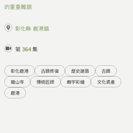
的重重難題
彰化縣
鹿港鎮
第
364
集
彰化鹿港
古蹟修復
歷史建築
古蹟
龍山寺
傳統匠師
廟宇彩繪
文化資產
鹿港