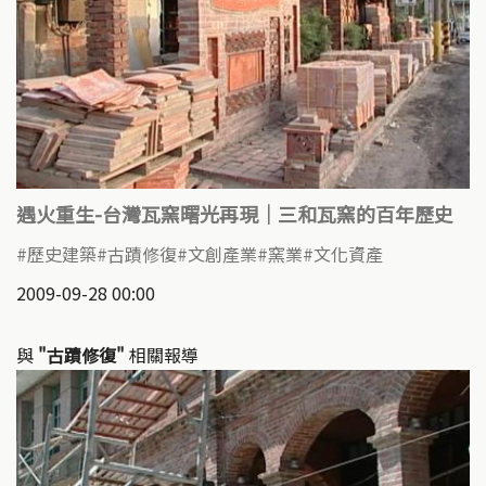
遇火重生-台灣瓦窯曙光再現｜三和瓦窯的百年歷史
歷史建築
古蹟修復
文創產業
窯業
文化資產
2009-09-28 00:00
與
"古蹟修復"
相關報導