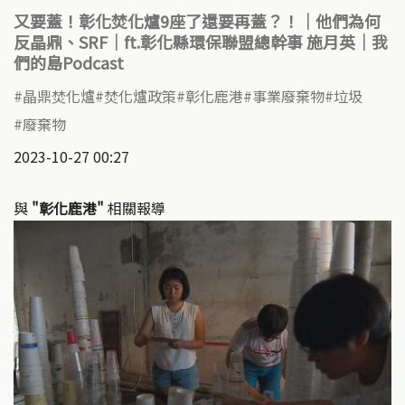
又要蓋！彰化焚化爐9座了還要再蓋？！｜他們為何
反晶鼎、SRF｜ft.彰化縣環保聯盟總幹事 施月英｜我
們的島Podcast
晶鼎焚化爐
焚化爐政策
彰化鹿港
事業廢棄物
垃圾
廢棄物
2023-10-27 00:27
與
"彰化鹿港"
相關報導