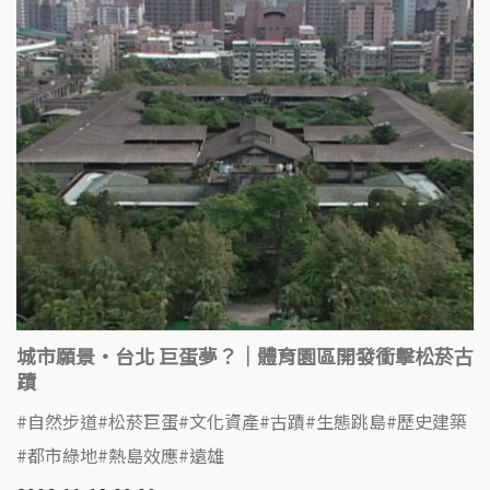
城市願景‧台北 巨蛋夢？｜體育園區開發衝擊松菸古
蹟
自然步道
松菸巨蛋
文化資產
古蹟
生態跳島
歷史建築
都市綠地
熱島效應
遠雄