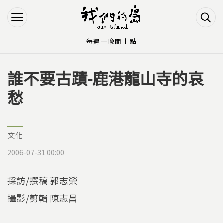
Jump to Main content
Jump to Navigation
每週一晚間十點
誰不要古蹟-鹿港龍山寺的哀
您在這裡
愁
文化
2006-07-31 00:00
採訪/撰稿 郭志榮
攝影/剪輯 陳志昌