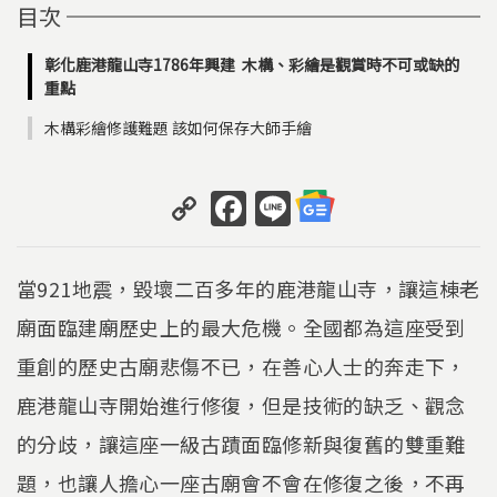
目次
彰化鹿港龍山寺1786年興建 木構、彩繪是觀賞時不可或缺的
重點
木構彩繪修護難題 該如何保存大師手繪
C
F
Li
o
a
n
p
c
e
當921地震，毀壞二百多年的鹿港龍山寺，讓這棟老
y
e
廟面臨建廟歷史上的最大危機。全國都為這座受到
Li
b
重創的歷史古廟悲傷不已，在善心人士的奔走下，
n
o
k
o
鹿港龍山寺開始進行修復，但是技術的缺乏、觀念
k
的分歧，讓這座一級古蹟面臨修新與復舊的雙重難
題，也讓人擔心一座古廟會不會在修復之後，不再