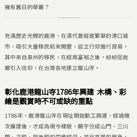
擁有舊日的華麗？
充滿歷史光輝的鹿港，在清代曾經是繁華的港口城
市，吸引大量移民前來開墾，設立行郊進行貿易，
其中來自泉州的移民，在經商富裕之後，紛紛從故
鄉引入信仰，在台灣各地建立龍山寺。
彰化鹿港龍山寺1786年興建 木構、彩
繪是觀賞時不可或缺的重點
1786年，鹿港龍山寺在現址開始動工興建，經過幾
次擴建後，才成為現今樣貌，廟宇分成山門、三川
門、正殿、與後殿的四進縱深，並且高聳的屋身，