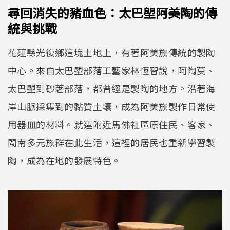
尋回消失的豬血色：太巴塱阿美陶的傳
統與挑戰
花蓮縣光復鄉這塊土地上，有著阿美族傳統的製陶
中心。來自太巴塱部落工藝家林恆智說，阿陶莫、
太巴塱到砂荖部落，都曾經是製陶的地方。沿著海
岸山脈採集到的黏質土壤，成為阿美族製作日常使
用器皿的材料。就連附近馬佛社區原住民、客家、
閩南多元族群在此生活，這裡的居民也重新學習製
陶，成為在地的發展特色。