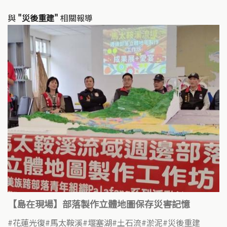
與
"災後重建"
相關報導
【島在現場】部落製作立體地圖保存災害記憶
花蓮光復
馬太鞍溪
堰塞湖
土石流
淤泥
災後重建