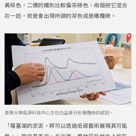
黃棕色，二價的鐵則比較偏茶綠色，兩個把它混合
在一起，就是會出現所謂的茶色或是橄欖綠。
東華大學能源科技中心主任白益豪分析橄欖綠的成因。
「堰塞湖的淤泥，將可以透過低碳藝術展現其可能
性。」郭文昌表示，在光復、鳳林這些地方上的灰