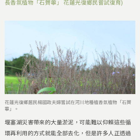
長香氛植物「石薺薴」 花蓮光復鄉民嘗試復育)
花蓮光復鄉居民楊國政夫婦嘗試在河川地種植香氛植物「石薺
薴」。
堰塞湖災害帶來的大量淤泥，可能難以仰賴這些循
環再利用的方式就能全部去化，但是許多人正透過