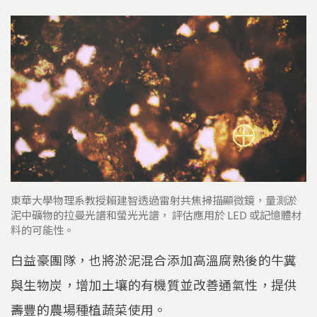
東華大學物理系教授賴建智透過雷射共焦掃描顯微鏡，量測淤
泥中礦物的拉曼光譜和螢光光譜， 評估應用於 LED 或記憶體材
料的可能性。
白益豪團隊，也將淤泥混合添加高溫腐熟後的牛糞
與生物炭，增加土壤的有機質並改善通氣性，提供
壽豐的農場種植蔬菜使用。