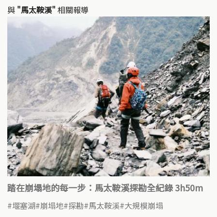
與
"馬太鞍溪"
相關報導
踏在崩塌地的每一步：馬太鞍溪探勘全紀錄 3h50m
​堰塞湖
崩塌地
探勘
馬太鞍溪
大規模崩塌