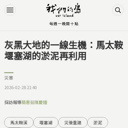
Jump to Main content
Jump to Navigation
每週一晚間十點
灰黑大地的一線生機：馬太鞍
您在這裡
堰塞湖的淤泥再利用
災害
2026-02-28 21:40
採訪報導
簡惠茹
陳慶鍾
馬太鞍溪
堰塞湖
災後重建
淤泥