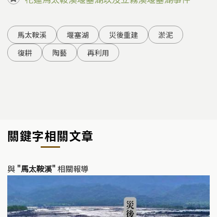
馬太鞍溪
堰塞湖
災後重建
淤泥
復耕
陶藝
再利用
關鍵字相關文章
與
"馬太鞍溪"
相關報導