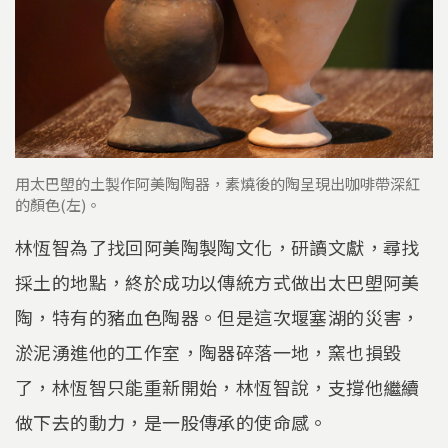
用太巴塱的土製作阿美陶陶器，素燒後的陶呈現出咖啡帶深紅
的顏色(左)。
林恆智為了找回阿美陶製陶文化，研讀文獻，尋找
採土的地點，終於成功以傳統方式做出太巴塱阿美
陶，特有的豬血色陶器。但是這次堰塞湖的災害，
淤泥湧進他的工作室，陶器碎落一地，窯也損毀
了，林恆智只能重新開始，林恆智說，支撐他繼續
做下去的動力，是一股傳承的使命感。