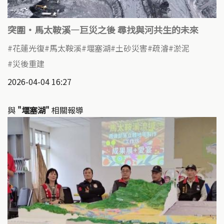
突圍‧馬太鞍溪—巨災之後 尋找與河共生的未來
花蓮光復
馬太鞍溪
堰塞湖
土砂災害
疏濬
淤泥
災後重建
2026-04-04 16:27
與
"堰塞湖"
相關報導