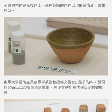
不論鳳林還是光復的土，都在製陶的過程出現龜裂情形，很難
成型。
東華大學藝術產業創意學系副教授郭文昌嘗試製作釉料，發現
經過攝氏1230度高溫窯燒後， 黑泥會轉化為沈穩安定的橄欖
綠。