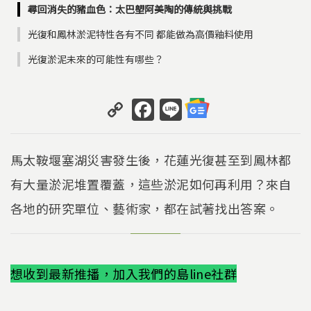
尋回消失的豬血色：太巴塱阿美陶的傳統與挑戰
光復和鳳林淤泥特性各有不同 都能做為高價釉料使用
光復淤泥未來的可能性有哪些？
C
F
Li
o
a
n
p
c
e
馬太鞍堰塞湖災害發生後，花蓮光復甚至到鳳林都
y
e
有大量淤泥堆置覆蓋，這些淤泥如何再利用？來自
Li
b
各地的研究單位、藝術家，都在試著找出答案。
n
o
k
o
k
想收到最新推播，加入我們的島line社群