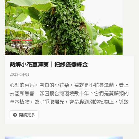
植物
生活
熱解小花蔓澤蘭｜把綠癌變綠金
2023-04-01
心型的葉片，雪白的小花朵，這就是小花蔓澤蘭。看上
去溫和無害，卻困擾台灣環境數十年。它們是蔓藤類的
草本植物，為了爭取陽光，會攀爬到別的植物上，導致
被纏繞的植物無法進行光合作用，缺乏養分而死。這麼
閱讀更多
強悍的植物怎麼清除？如果除不完，怎麼辦？除下來的
植物體如何再利用？