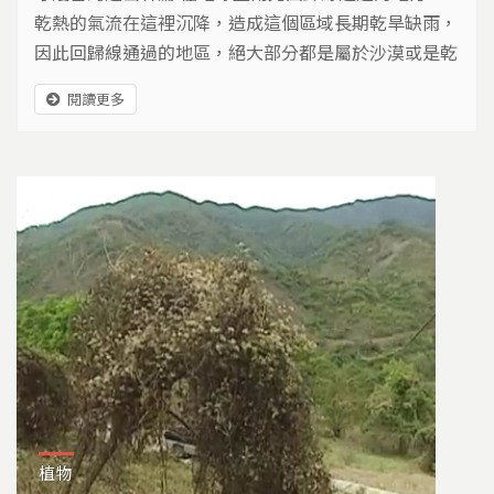
乾熱的氣流在這裡沉降，造成這個區域長期乾旱缺雨，
因此回歸線通過的地區，絕大部分都是屬於沙漠或是乾
旱的草原。但台灣卻是回歸線沙漠帶上，一個美麗的意
閱讀更多
外。歐亞板塊在此交疊出中央山脈，高山將水氣攔截，
在海拔一千五百到兩千五百公尺之間形成了霧林帶，這
是台灣天然的水源庫，也是島嶼生靈的命脈。 在經濟
利益的驅使之下，從1912年起到1970年為止，...
植物