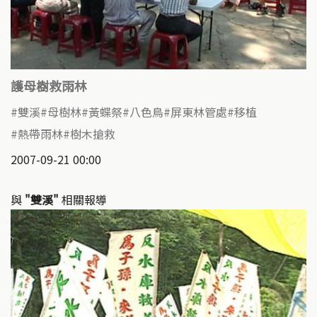
護母樹救雨林
雙溪
母樹林
黃蝶祭
八色鳥
屏東林管處
移植
熱帶雨林
樹木搶救
2007-09-21 00:00
與
"雙溪"
相關報導