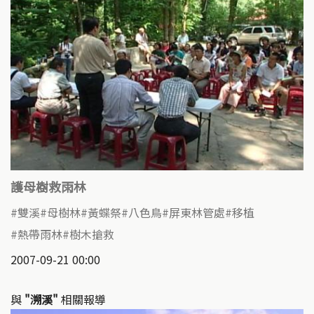
護母樹救雨林
雙溪
母樹林
黃蝶祭
八色鳥
屏東林管處
移植
熱帶雨林
樹木搶救
2007-09-21 00:00
與
"溯溪"
相關報導