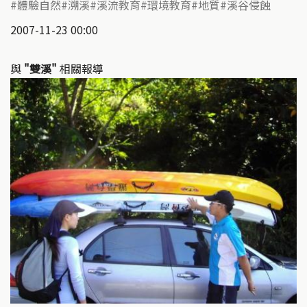
體驗自然
溯溪
溪流教育
環境教育
地質
溪谷侵蝕
2007-11-23 00:00
與
"雙溪"
相關報導