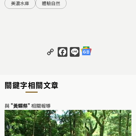
美濃水庫
體驗自然
C
F
Li
o
a
n
p
c
e
y
e
關鍵字相關文章
Li
b
n
o
k
o
與
"黃蝶祭"
相關報導
k