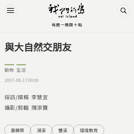
Jump to Main content
Jump to Navigation
每週一晚間十點
與大自然交朋友
您在這裡
動物
生活
2007-08-17 00:00
採訪/撰稿 李慧宜
攝影/剪輯 陳添寶
黃蝶祭
溯溪
雙溪
環境教育