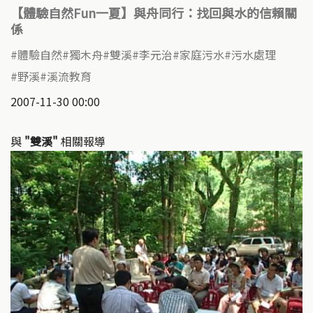
【體驗自然Fun一夏】與舟同行：找回與水的信賴關
係
體驗自然
獨木舟
雙溪
李元治
家庭污水
污水處理
野溪
溪流教育
2007-11-30 00:00
與
"雙溪"
相關報導