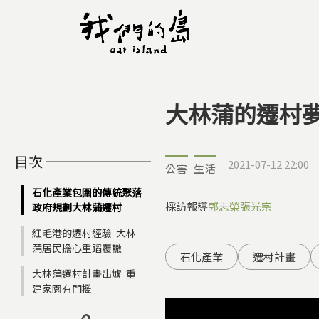
大林蒲的遷村
您在這裡
目次
2021-07-12 22:00
公害
生活
石化產業包圍的傳統聚落
採訪報導
郭志榮
張光宗
政府規劃大林蒲遷村
紅毛港的遷村經驗 大林
蒲居民擔心重蹈覆轍
石化產業
遷村計畫
大林蒲遷村計畫出爐 重
建家園有門檻
Copy