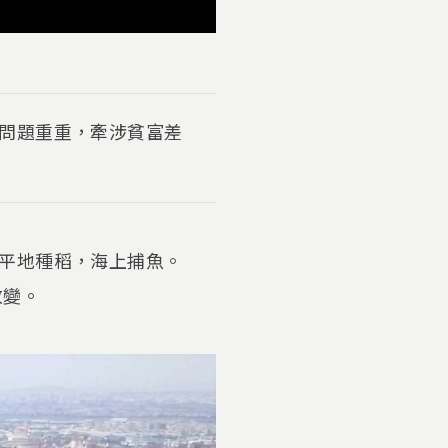
問題重重，牽涉貧富差
平地種稻，海上捕魚。
改變。