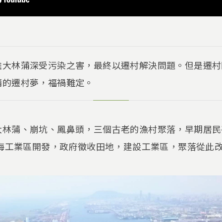
雄大林蒲深受污染之害，最終以遷村解決問題。但是遷村
蒲的遷村夢，福禍難定。
大林蒲、崩坑、鳳鼻頭，三個古老的漁村聚落，早期居民
臨海工業區開發，政府徵收田地，建設工業區，聚落從此