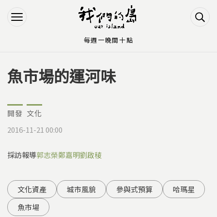
Jump to Main content
Jump to Navigation
每週一晚間十點
魚市場的運河味
您在這裡
開發
文化
2016-11-21 00:00
採訪報導
郭志榮
鄭嘉明
劉啟稜
文化資產
城市風貌
參與式預算
哈瑪星
魚市場