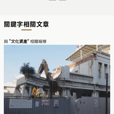
o
a
n
p
c
e
y
e
關鍵字相關文章
Li
b
n
o
k
o
與
"文化資產"
相關報導
k