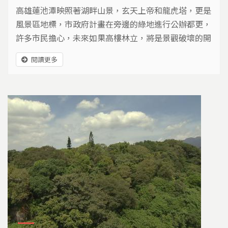
高雄蓮池潭映照著湖畔山景，玄天上帝和龍虎塔，更是
風景區地標，市政府計畫在旁邊的綠地進行公辦都更，
許多市民擔心，未來如果高樓林立，將是景觀破壞的開
始。無獨有偶，台北萬華龍山寺後方，也有建商正著手
閱讀更多
進行31層的高樓建案。當各種開發進駐風景區或古蹟
旁，如何能讓景觀和天際線，不再淪為犧牲品？