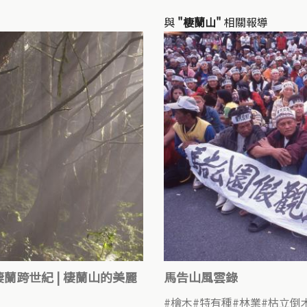
與
"棲蘭山"
相關報導
蘭跨世紀 | 棲蘭山的美麗
馬告山風雲錄
檜木
特有種
林業
枯立倒