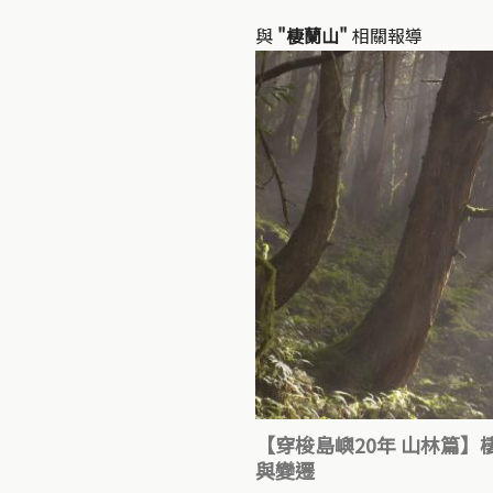
與
"棲蘭山"
相關報導
【穿梭島嶼20年 山林篇】棲
與變遷