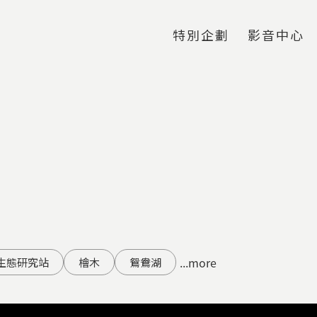
Jump to Main content
Jump to Navigation
特別企劃
影音中心
...more
生態研究站
檜木
鴛鴦湖