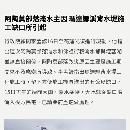
阿陶莫部落淹水主因 瑪達娜溪背水堤施
工缺口所引起
行政院顧問李孟諺16日至花蓮光復進行現勘，他指
出這次阿陶莫部落淹水和佛祖街積淹水都與堰塞湖
並無直接關係，阿陶莫部落致災原因主要是施工期
間來不及應變所導致。李孟諺指出瑪達娜背水堤工
程施工時，留下方便施工機具進出的七公尺缺口，
15日下午的瞬間大雨，溪水暴漲，大水就從缺口處
淹入後方民宅，已請縣府盡速做處理。