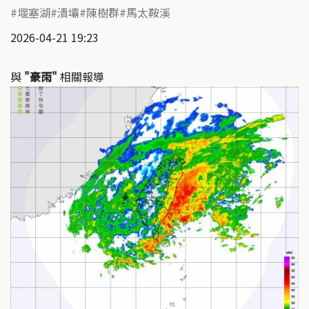
堰塞湖
潰壩
陳樹群
馬太鞍溪
2026-04-21 19:23
與
"豪雨"
相關報導