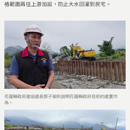
樁範圍再往上游加設，防止大水回灌到民宅。
花蓮縣政府建設處長鄧子榆則說明花蓮縣政府目前的處置作
為。