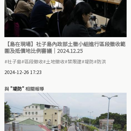
【島在現場】社子島內政部土徵小組進行區段徵收範
圍及抵價地比例審議｜2024.12.25
社子島
區段徵收
土地徵收
禁限建
堤防
防洪
2024-12-26 17:23
與
"堤防"
相關報導