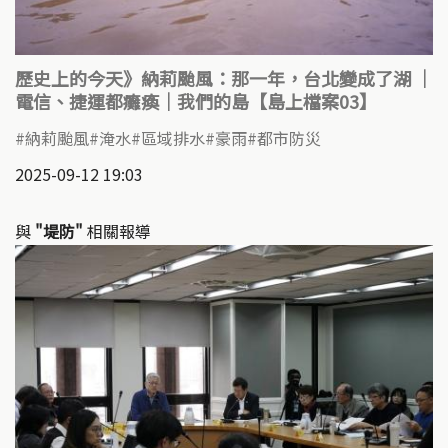
歷史上的今天》納莉颱風：那一年，台北變成了湖 ｜
電信、捷運都癱瘓｜我們的島【島上檔案03】
納莉颱風
淹水
區域排水
豪雨
都市防災
2025-09-12 19:03
與
"堤防"
相關報導