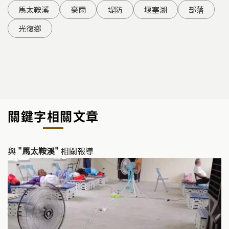
馬太鞍溪
豪雨
堤防
堰塞湖
部落
光復鄉
關鍵字相關文章
與
"馬太鞍溪"
相關報導