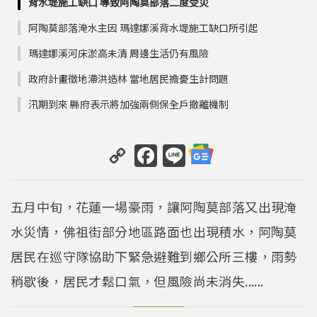
背水堤施工缺口 導致阿陶莫部落二度受災
阿陶莫部落淹水主因 瑪達娜溪背水堤施工缺口所引起
瑪達娜溪河床淤高未清 周邊生活仍有風險
政府計畫徵地滯洪造林 當地居民擔憂生計問題
汛期到來 縣府表示將加強兩側保全戶撤離機制
C
F
Li
o
a
n
p
c
e
五月中旬，花蓮一場豪雨，讓阿陶莫部落又出現淹
y
e
水災情，佛祖街部分地區路面也出現積水，阿陶莫
Li
b
居民在巡守隊協助下緊急避難到鄉公所三樓，雨勢
n
o
k
o
稍歇後，居民才鬆口氣，但風險尚未消失......
k