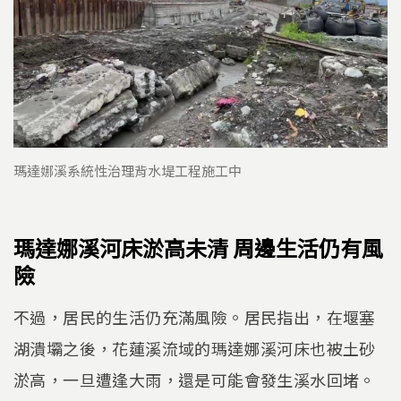
瑪達娜溪系統性治理背水堤工程施工中
瑪達娜溪河床淤高未清 周邊生活仍有風
險
不過，居民的生活仍充滿風險。居民指出，在堰塞
湖潰壩之後，花蓮溪流域的瑪達娜溪河床也被土砂
淤高，一旦遭逢大雨，還是可能會發生溪水回堵。