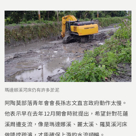
瑪達娜溪河床仍有許多淤泥
阿陶莫部落青年會會長孫志文直言政府動作太慢。
他表示早在去年12月開會時就提出，希望針對花蓮
溪周邊支流，像是瑪達娜溪、麗太溪、羅莫溪河床
做降挖疏濬，才能確保上游的水流順暢。