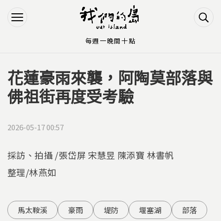
Jump to Main content
Jump to Navigation
每週一晚間十點
花蓮豪雨來襲，阿陶莫部落與
您在這裡
佛祖街再度受考驗
2026-05-17 00:57
採訪、拍攝 /張岱屏 宋慧昱 陳添寶 林書帆
整理/林燕如
馬太鞍溪
豪雨
堤防
堰塞湖
部落