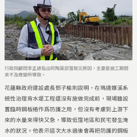
行政院顧問李孟諺指出阿陶莫部落致災原因，主要是施工期間
來不及應變所導致。
花蓮縣政府建設處長鄧子榆則說明，在瑪達娜溪系
統性治理背水堤工程還沒有施做完成前，現場雖設
置臨時鋼板樁作爲防護之用，但沒有考慮到上游下
來的水量來得快又急，導致低窪地區和民宅發生淹
水的狀況。他表示這次大水過後會再把防護的鋼板