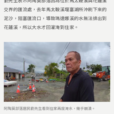
劉先生表示阿陶莫部落因為位於馬太鞍溪與花蓮溪
交界的匯流處，去年馬太鞍溪堰塞湖所沖刷下來的
泥沙，阻塞匯流口，導致瑪達娜溪的水無法排出到
花蓮溪，所以大水才回灌淹到住家。
阿陶莫部落居民劉先生看到住家再度淹水，幾乎崩潰。