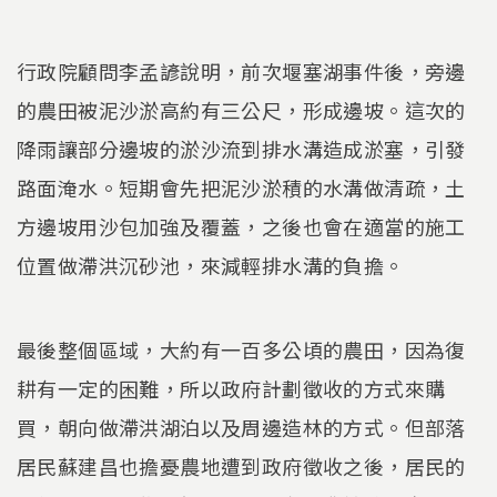
行政院顧問李孟諺說明，前次堰塞湖事件後，旁邊
的農田被泥沙淤高約有三公尺，形成邊坡。這次的
降雨讓部分邊坡的淤沙流到排水溝造成淤塞，引發
路面淹水。短期會先把泥沙淤積的水溝做清疏，土
方邊坡用沙包加強及覆蓋，之後也會在適當的施工
位置做滯洪沉砂池，來減輕排水溝的負擔。
最後整個區域，大約有一百多公頃的農田，因為復
耕有一定的困難，所以政府計劃徵收的方式來購
買，朝向做滯洪湖泊以及周邊造林的方式。但部落
居民蘇建昌也擔憂農地遭到政府徵收之後，居民的