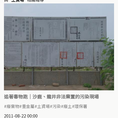
追著毒物跑｜沙鹿、龍井非法棄置的污染現場
廢棄物
重金屬
土資場
污染
廢土
環保署
2011-08-22 00:00