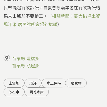
民眾提起行政訴訟，自救會呼籲業者在行政訴訟結
果未出爐前不要動工。（
相關新聞：憂大桃坪土資
場汙染 居民說明會場外抗議
）
苗栗縣
造橋鄉
苗栗縣
頭屋鄉
土資場
環評
水土保持
廢棄物
砂石車
明德水庫