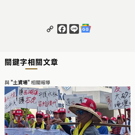
C
F
Li
o
a
n
p
c
e
y
e
關鍵字相關文章
Li
b
n
o
k
o
與
"土資場"
相關報導
k