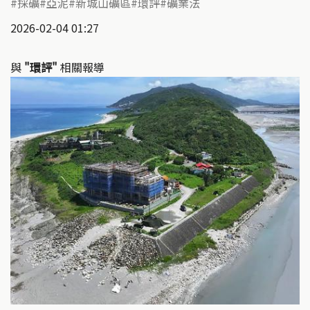
採礦
亞泥
新城山礦區
環評
礦業法
2026-02-04 01:27
與
"環評"
相關報導