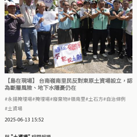
【島在現場】 台南嶺南里民反對東原土資場設立，認
為斷層風險、地下水隱憂仍在
永揚掩埋場
掩埋場
廢棄物
嶺南里
土石方
自治條例
土資場
2025-06-13 15:52
與
"土資場"
相關報導