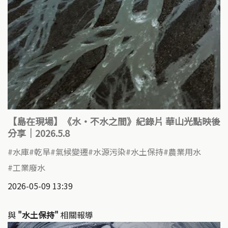
【島在現場】《水・不水之間》紀錄片 華山光點映後
分享｜2026.5.8
水庫
乾旱
氣候變遷
水源污染
水土保持
農業用水
工業廢水
2026-05-09 13:39
與
"水土保持"
相關報導