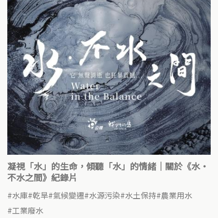
凝視「水」的生命，傾聽「水」的情緒｜關於《水・
不水之間》紀錄片
水庫
乾旱
氣候變遷
水源污染
水土保持
農業用水
工業廢水