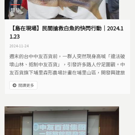
開發
【島在現場】民間搶救白魚的快閃行動｜2024.1
1.23
2024-11-24
週末的台中中友百貨前，一群人突然現身高喊「違法破
壞山林、抵制中友百貨」，引發許多路人佇足圍觀。中
友百貨旗下埔里森形農場計畫在埔里山區，開發興建旅
館與農場，總面積高達130多公頃，地目屬於農地與林
閱讀更多
業用地。 憂心開發有可能會影響埔里白魚生存，以及
在地農民的水源，今日下午三點，埔里居民與保育團體
前往台中市區的中友百貨，進行快閃抗議活動。一新里
里長林宥岑表示，中友百貨埔里農莊，還未通過環
評，...