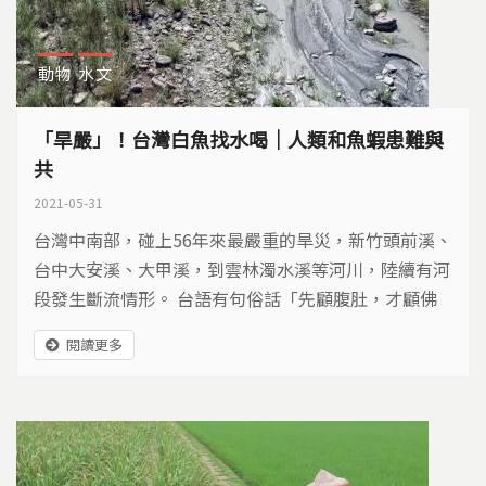
動物
水文
「旱嚴」！台灣白魚找水喝│人類和魚蝦患難與
共
2021-05-31
台灣中南部，碰上56年來最嚴重的旱災，新竹頭前溪、
台中大安溪、大甲溪，到雲林濁水溪等河川，陸續有河
段發生斷流情形。 台語有句俗話「先顧腹肚，才顧佛
祖。」當缺水非常嚴重時，似乎難以將河川生態保育，
閱讀更多
放在第一位、民生用水放在第二位。但如果真有一天，
水被取用到一滴不剩時，該怎麼搶救魚種呢？