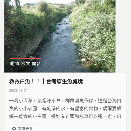
動物
水文
開發
救救白魚！！｜台灣原生魚處境
2008-03-17
一灣小深潭，叢叢綠水草，群群溪魚作伴，這是台灣白
魚的小小家園。有乾淨的水，有豐富的食物，偶爾要躲
躲來覓食的小白鷺，還好有石頭和水草可以避一避，日
子過的悠遊自在，可是這份小小幸福卻隨時可能崩解…
閱讀更多