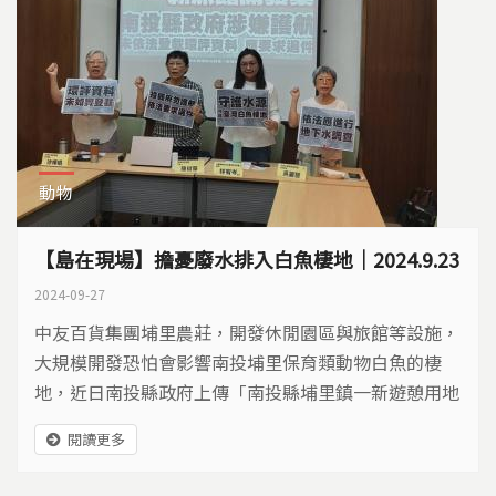
動物
【島在現場】擔憂廢水排入白魚棲地｜2024.9.23
2024-09-27
中友百貨集團埔里農莊，開發休閒園區與旅館等設施，
大規模開發恐怕會影響南投埔里保育類動物白魚的棲
地，近日南投縣政府上傳「南投縣埔里鎮一新遊憩用地
(旅館)開發案」環境影響說明書，環團指出此開發案環
閱讀更多
評資料多處未如實登載有違法之虞，在地居民及環團召
開記者會，​要求南投縣府應予退件。 環團指出開發案