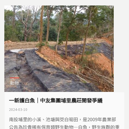
環評資料多處未如實登載有違法之虞，在地居民及環團
召開記者會，​要求南投縣府應予退件。...
動物
一新護白魚｜中友集團埔里農莊開發爭議
2024-03-10
南投埔里的小溪、池塘與茭白筍田，是2009年農業部
公告為珍貴稀有保育類野生動物—白魚，野生族群的重