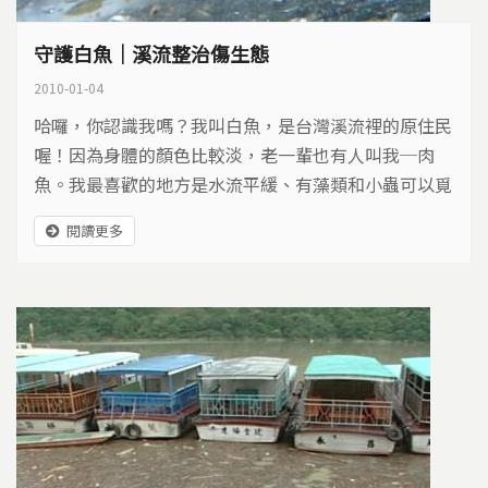
守護白魚｜溪流整治傷生態
2010-01-04
哈囉，你認識我嗎？我叫白魚，是台灣溪流裡的原住民
喔！因為身體的顏色比較淡，老一輩也有人叫我─肉
魚。我最喜歡的地方是水流平緩、有藻類和小蟲可以覓
食、有水草可以藏身的溪流。你說這樣的地方，不是很
閱讀更多
普通嗎？那可就錯了！現在全台灣只有日月潭附近的小
溪，還有大甲溪的支流—食水嵙溪，才能發現我的蹤
影。但是，這最後的家，也將被水泥與消波塊佔據…