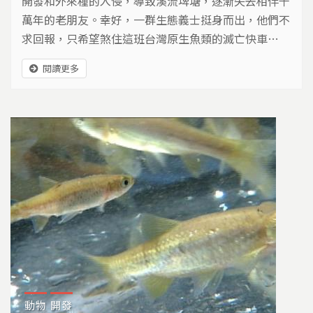
開發和外來種的入侵，導致溪流埤塘，逐漸失去相伴千
萬年的老朋友。幸好，一群生態義士挺身而出，他們不
求回報，只希望煞住這班台灣原生魚類的滅亡快車…
閱讀更多
動物
開發