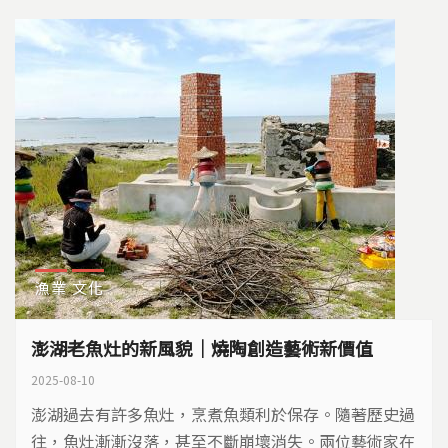
漁業
文化
澎湖老魚灶的新風貌｜燒陶創造藝術新價值
2025-08-10
澎湖過去有許多魚灶，烹煮魚類利於保存。隨著歷史過
往，魚灶漸漸沒落，甚至不斷崩壞消失。兩位藝術家在