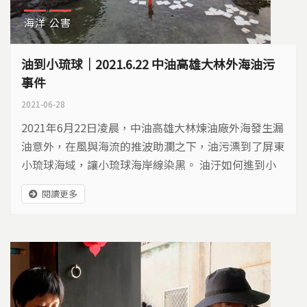
海洋
公害
油到小琉球｜2021.6.22 中油高雄大林外海油污
事件
2021-06-28
2021年6月22日凌晨，中油高雄大林煉油廠外海發生漏
油意外，在風與海流的推波助瀾之下，油污漂到了屏東
小琉球海域，讓小琉球海岸線染黑。 油汙如何進到小
琉球？ 中油煉製事業部大林煉油廠主任工程師劉進興
閱讀更多
說明漏油原因，表示近日海象惡劣，高雄大林煉油廠外
海第二浮筒浮蛇管，受到外力劇烈扭動產生破裂，導致
原油洩漏，初步判斷漏油少於25噸。 畫面提供/海保署
台灣咾咕嶼協會林佩瑜說，...