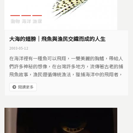
動物
海洋
漁業
大海的翅膀｜飛魚與漁民交織而成的人生
2003-05-12
在海洋裡有一種魚可以飛翔，一雙美麗的胸鰭，帶給人
們許多神秘的想像，在台灣許多地方，流傳著古老的捕
飛魚故事，漁民遵循傳統漁法，獵捕海洋中的飛翔者，
近年來隨著美食主義與觀光風氣的盛行，從恆春到綠島
閱讀更多
紛紛興起飛魚季的熱潮，除了出海欣賞破浪凌空的飛
魚，當然不能免俗的就是「吃」，於是價格低廉的鄉土
魚走入了五星級飯店，也走出了危機…