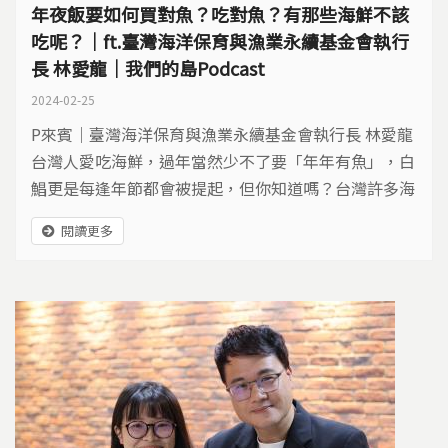
年夜飯要如何買對魚？吃對魚？有那些海鮮不該
吃呢？｜ft.臺灣海洋保育與漁業永續基金會執行
長 林愛龍｜我們的島Podcast
2024-02-25
P來賓｜臺灣海洋保育與漁業永續基金會執行長 林愛龍
台灣人愛吃海鮮，過年當然少不了要「年年有魚」，白
鯧更是每逢年節都會被提起，但你知道嗎？台灣許多海
產都越來越小、越來越少、越來越貴！ 根據聯合國估
閱讀更多
計，全球 90% 魚類都面臨過度捕撈與匱乏困境。為了
讓消費者了解各種漁產資源現況，中研院與台灣海洋保
育與漁業永續基金會共同出版了《台灣海鮮選擇指
南》，其中包括鯊魚/魚翅、黃魚、曼波魚、土魠、黑
鮪、...