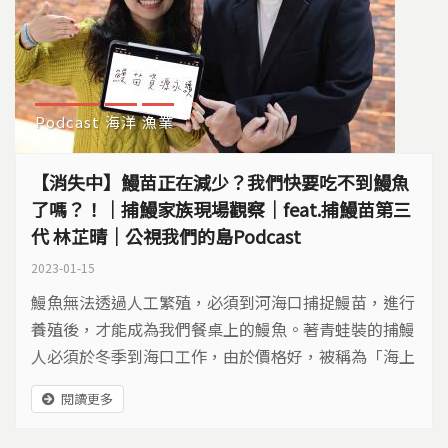
Podcast
海洋
漁業
【消失中】鰻苗正在減少？我們快要吃不到鰻魚
了嗎？！｜捕鰻家族現場觀察｜feat.捕鰻苗第三
代 林芷晴｜公視我們的島Podcast
2023-01-15
鰻魚無法透過人工繁殖，必須到河海口捕捉鰻苗，進行
養殖後，才能成為我們餐桌上的鰻魚。著青蛙裝的捕鰻
人必須於冬季到海口工作，由於價格好，被稱為「海上
白金」，許多漁民不管浪大浪小都出海捕撈。但隨棲地
閱讀更多
破壞，鰻苗資源下降，加上市場需求量不減反增的情況
下，我們捕撈的鰻苗，已經超過牠們能自行恢復和維持