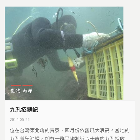
的數量了。未來我們還吃得到鰻魚嗎？ 隨著鰻苗數量
減少，捕鰻工作越來越不容易。在宜蘭壯圍長大的林芷
晴，...
動物
海洋
九孔招親記
2014-05-26
位在台灣東北角的貢寮，四月份依舊風大浪高。當地的
九孔養殖池裡，卻有一群平均將近六十歲的九孔採收