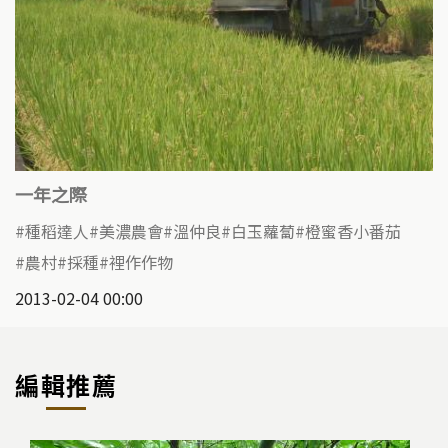
一年之際
種稻達人
美濃農會
溫仲良
白玉蘿蔔
橙蜜香小番茄
農村
採種
裡作作物
2013-02-04 00:00
編輯推薦