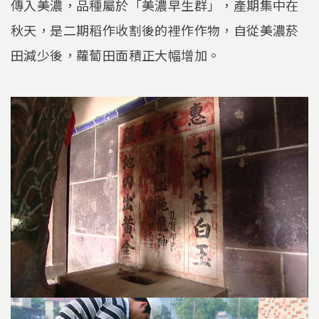
傳入美濃，品種屬於「美濃早生群」，產期集中在
秋天，是二期稻作收割後的裡作作物，自從美濃菸
田減少後，蘿蔔田面積正大幅增加。