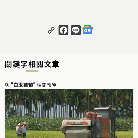
C
F
Li
o
a
n
p
c
e
y
e
關鍵字相關文章
Li
b
n
o
k
o
與
"白玉蘿蔔"
相關報導
k