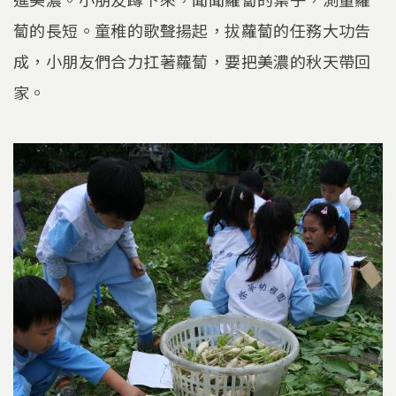
蔔的長短。童稚的歌聲揚起，拔蘿蔔的任務大功告
成，小朋友們合力扛著蘿蔔，要把美濃的秋天帶回
家。