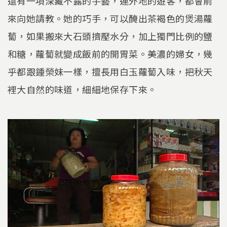
還有一項深藏不露的手藝，連外地的遊客，都會前
來向她請教。她的巧手，可以醃出茶褐色的煲湯蘿
蔔，如果搬來大石頭擠壓水分，加上獨門比例的鹽
和糖，蘿蔔就變成飯前的開胃菜。美濃的婦女，幾
乎都跟鍾榮妹一樣，擅長用白玉蘿蔔入味，把秋天
裡大自然的味道，細細地保存下來。