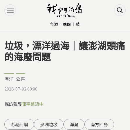
Jump to Main content
Jump to Navigation
每週一晚間十點
垃圾，漂洋過海｜讓澎湖頭痛
您在這裡
的海廢問題
海洋
公害
2018-07-02 00:00
採訪報導
陳寧
葉鎮中
澎湖西嶼
澎湖垃圾
淨灘
南方四島