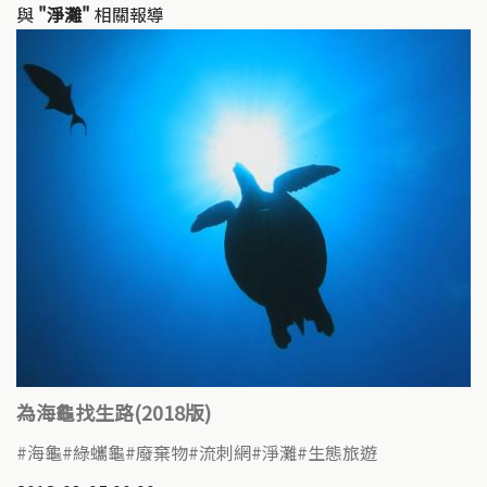
與
"淨灘"
相關報導
為海龜找生路(2018版)
海龜
綠蠵龜
廢棄物
流刺網
淨灘
生態旅遊