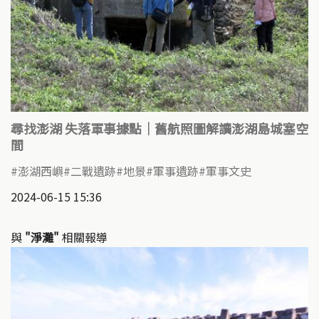
尋找澎湖 失落軍事據點｜舊航照圖解讀澎湖島城塞空
間
澎湖西嶼
二戰遺跡
地景
軍事遺跡
軍事文史
2024-06-15 15:36
與
"淨灘"
相關報導