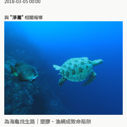
2018-03-05 00:00
與
"淨灘"
相關報導
為海龜找生路｜塑膠、漁網成致命陷阱