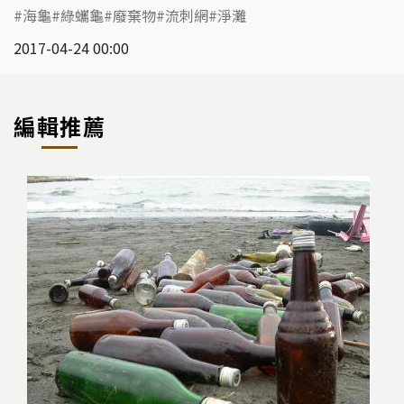
海龜
綠蠵龜
廢棄物
流刺網
淨灘
2017-04-24 00:00
編輯推薦