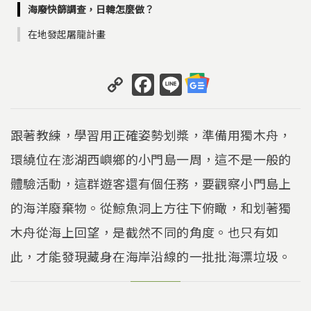
海廢快篩調查，日韓怎麼做？
在地發起屠龍計畫
C
F
Li
o
a
n
p
c
e
跟著教練，學習用正確姿勢划槳，準備用獨木舟，
y
e
環繞位在澎湖西嶼鄉的小門島一周，這不是一般的
Li
b
體驗活動，這群遊客還有個任務，要觀察小門島上
n
o
k
o
的海洋廢棄物。從鯨魚洞上方往下俯瞰，和划著獨
k
木舟從海上回望，是截然不同的角度。也只有如
此，才能發現藏身在海岸沿線的一批批海漂垃圾。