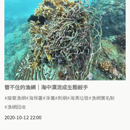
管不住的漁網│海中漂流成生態殺手
廢棄漁網
海保署
淨灘
刺網
海漂垃圾
漁網實名制
漁網回收
2020-10-12 22:00