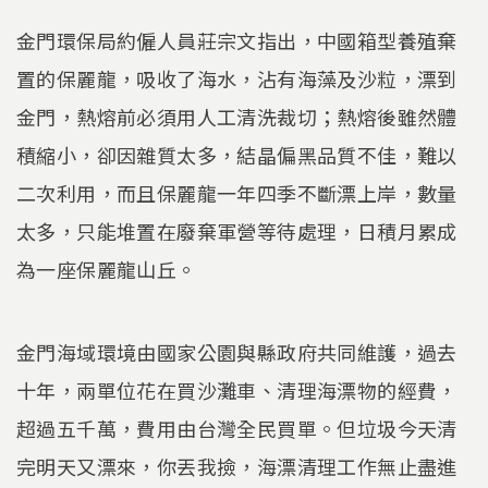
金門環保局約僱人員莊宗文指出，中國箱型養殖棄
置的保麗龍，吸收了海水，沾有海藻及沙粒，漂到
金門，熱熔前必須用人工清洗裁切；熱熔後雖然體
積縮小，卻因雜質太多，結晶偏黑品質不佳，難以
二次利用，而且保麗龍一年四季不斷漂上岸，數量
太多，只能堆置在廢棄軍營等待處理，日積月累成
為一座保麗龍山丘。
金門海域環境由國家公園與縣政府共同維護，過去
十年，兩單位花在買沙灘車、清理海漂物的經費，
超過五千萬，費用由台灣全民買單。但垃圾今天清
完明天又漂來，你丟我撿，海漂清理工作無止盡進