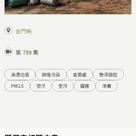
金門縣
第
799
集
海漂垃圾
跨境污染
金管處
懸浮微粒
PM2.5
空汙
空污
霾害
淨灘