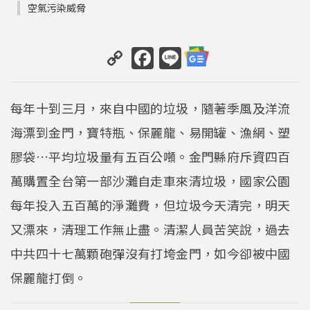
空氣污染威脅
C
F
Li
o
a
n
p
c
e
每年十到三月，來自中國的垃圾，隨著季風及洋流
y
e
海漂到金門，寶特瓶、保麗龍、易開罐、漁網、塑
Li
b
膠袋…平均垃圾量有五百公噸。金門縣府斥資四百
n
o
k
o
萬購置全台第一部沙灘自走車來清垃圾，國家公園
k
每年投入五百萬的淨灘費，但垃圾今天清完，明天
又漂來，清理工作無止盡。清潔人員苦笑說，過去
中共四十七萬顆砲彈沒有打垮金門，如今卻被中國
保麗龍打倒。