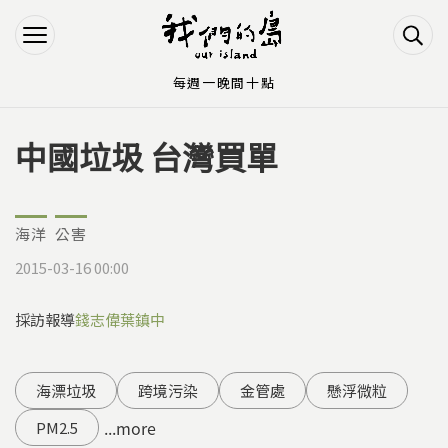
Jump to Main content
Jump to Navigation
每週一晚間十點
中國垃圾 台灣買單
您在這裡
海洋
公害
2015-03-16 00:00
採訪報導
錢志偉
葉鎮中
海漂垃圾
跨境污染
金管處
懸浮微粒
...more
PM2.5