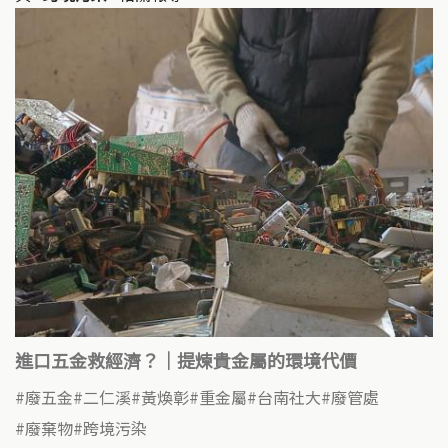
進口五金救經濟？｜提煉貴金屬的環境代價
廢五金
二仁溪
黃煥彰
重金屬
台南社大
廢管處
廢棄物
跨境污染