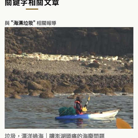
關鍵字相關文章
與
"海漂垃圾"
相關報導
垃圾，漂洋過海｜讓澎湖頭痛的海廢問題