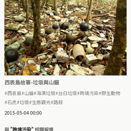
西表島故事-垃圾與山貓
西表島
山貓
海漂垃圾
台日垃圾
跨境污染
野生動物
石虎
垃圾
生態觀光
路殺
2015-05-04 00:00
與
"跨境污染"
相關報導