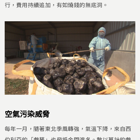
行，費用持續追加，有如燒錢的無底洞。
空氣污染威脅
每年一月，隨著東北季風轉強，氣溫下降，來自西
伯利亞的「鸕鶿」也飛抵金門渡冬。數以萬計的鸕