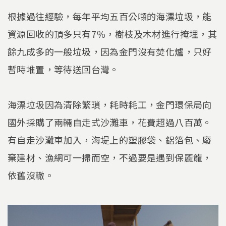
根據過往經驗，每年平均五百公噸的海漂垃圾，能
資源回收的頂多只有7％，樹枝及木材進行掩埋，其
餘九成多的一般垃圾，因為金門沒有焚化爐，只好
暫時堆置，等待送回台灣。
海漂垃圾因為清除繁瑣，耗時耗工，金門環保局向
國外採購了兩輛自走式沙灘車，花費超過八百萬。
有自走沙灘車加入，海堤上的塑膠袋、鋁箔包、廢
棄建材、漁網可一掃而空，不過要是遇到保麗龍，
依舊沒轍。