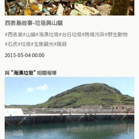
西表島故事-垃圾與山貓
西表島
山貓
海漂垃圾
台日垃圾
跨境污染
野生動物
石虎
垃圾
生態觀光
路殺
2015-05-04 00:00
與
"海漂垃圾"
相關報導