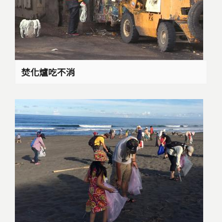
焚化爐吃不消