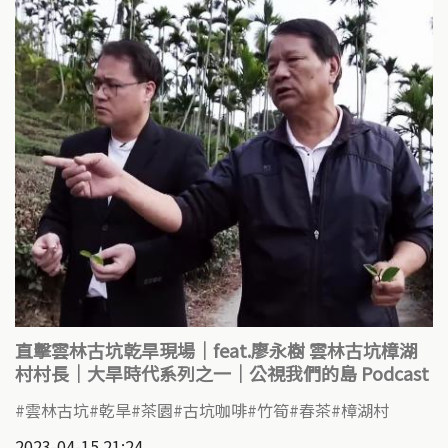
k
直擊雲林古坑乾旱現場｜feat.廖永樹 雲林古坑樟湖
村村長｜大旱時代系列之一｜公視我們的島 Podcast
雲林古坑
乾旱
茶園
古坑咖啡
竹筍
春茶
樟湖村
2023-04-15 21:24