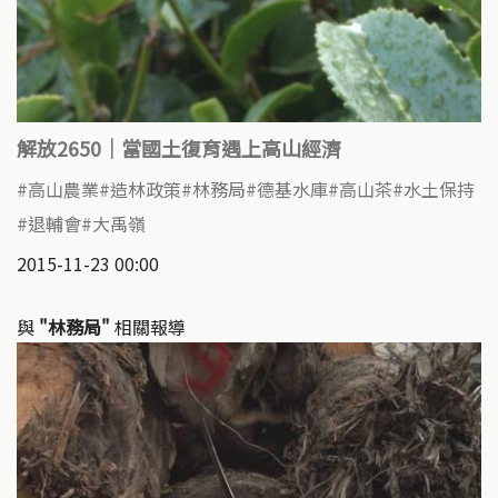
解放2650｜當國土復育遇上高山經濟
高山農業
造林政策
林務局
德基水庫
高山茶
水土保持
退輔會
大禹嶺
2015-11-23 00:00
與
"林務局"
相關報導