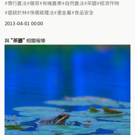
慣行農法
雜草
有機農業
自然農法
茶園
經濟作物
還耕於林
侏儒栽種法
重金屬
食品安全
2013-04-01 00:00
與
"茶園"
相關報導