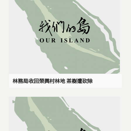
林務局收回榮興村林地 茶樹遭砍除