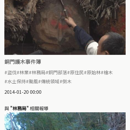
銅門護木事件簿
盜伐
林業
林務局
銅門部落
原住民
原始林
檜木
水土保持
颱風
傳統領域
倒木
2014-01-20 00:00
與
"林務局"
相關報導