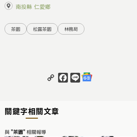
南投縣
仁愛鄉
茶園
松露茶園
林務局
C
F
Li
o
a
n
p
c
e
y
e
關鍵字相關文章
Li
b
n
o
k
o
與
"茶園"
相關報導