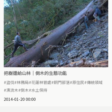
把樹還給山林｜倒木的生態功能
盜伐
林務局
花蓮林管處
銅門部落
原住民
傳統領域
漂流木
倒木
水土保持
2014-01-20 00:00