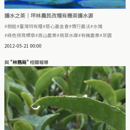
護水之茶｜坪林農民改種有機茶護水源
樹蛙
臺灣特有種
慈心基金會
慣行農法
水雉
綠色保育標章
高山農業
翡翠水庫
有機農業
茶園
2012-05-21 00:00
與
"林務局"
相關報導