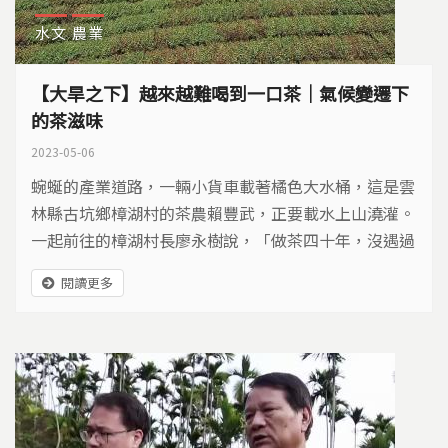
水文
農業
【大旱之下】越來越難喝到一口茶｜氣候變遷下
的茶滋味
2023-05-06
蜿蜒的產業道路，一輛小貨車載著橘色大水桶，這是雲
林縣古坑鄉樟湖村的茶農賴豐武，正要載水上山澆灌。
一起前往的樟湖村長廖永樹說，「做茶四十年，沒遇過
這種情形。」
閱讀更多