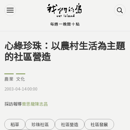
Jump to Main content
Jump to Navigation
每週一晚間十點
心綠珍珠：以農村生活為主題
您在這裡
的社區營造
農業
文化
2003-04-14 00:00
採訪報導
曾思龍
陳志昌
稻草
珍珠社區
社區營造
社區發展