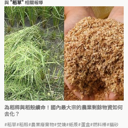
k
o
與
"稻草"
相關報導
k
為稻稈與稻殼續命！國內最大宗的農業剩餘物資如何
去化？
稻草
稻殼
農業廢棄物
焚燒
紙漿
蛋盒
燃料棒
貓砂