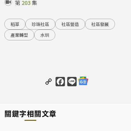
第
203
集
稻草
珍珠社區
社區營造
社區發展
產業轉型
水圳
C
F
Li
o
a
n
p
c
e
y
e
關鍵字相關文章
Li
b
n
o