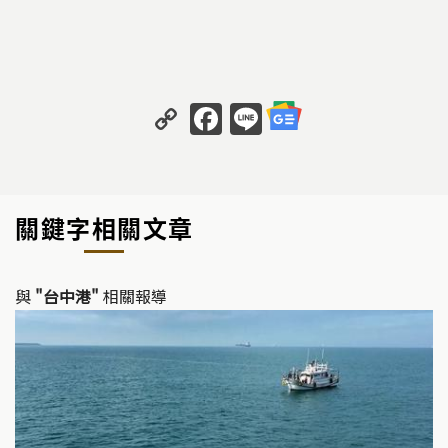
C
F
Li
o
a
n
p
c
e
y
e
關鍵字相關文章
Li
b
n
o
k
o
與
"台中港"
相關報導
k