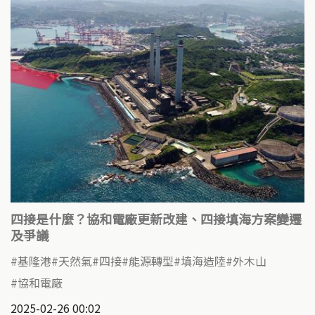
四接是什麼？協和電廠更新改建、四接填海方案變遷
及爭議
基隆港
天然氣
四接
能源轉型
填海造陸
外木山
協和電廠
2025-02-26 00:02