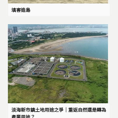
填害造島
淡海新市鎮土地用途之爭｜重返自然還是轉為
產業用地？