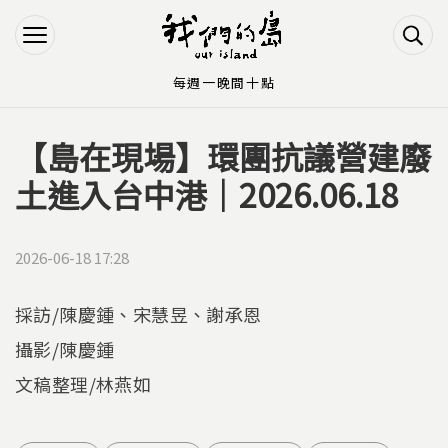
Jump to Main content
Jump to Navigation
每週一晚間十點
【島在現場】環團抗議營建廢
您在這裡
土進入台中港｜2026.06.18
2026-06-18 17:28
採訪/陳慶鍾、宋慧昱、謝承恩
攝影/陳慶鍾
文稿整理/林燕如