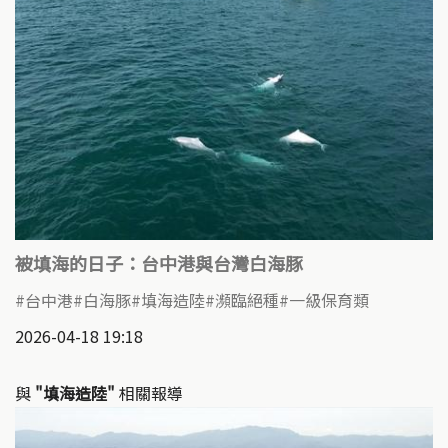
被填海的日子：台中港與台灣白海豚
台中港
白海豚
填海造陸
瀕臨絕種
一級保育類
2026-04-18 19:18
與
"填海造陸"
相關報導