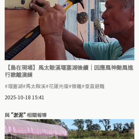
【島在現場】馬太鞍溪堰塞湖後續｜因應風神颱風進
行撤離演練
堰塞湖
馬太鞍溪
花蓮光復
撤離
垂直避難
2025-10-18 15:41
與
"淤泥"
相關報導