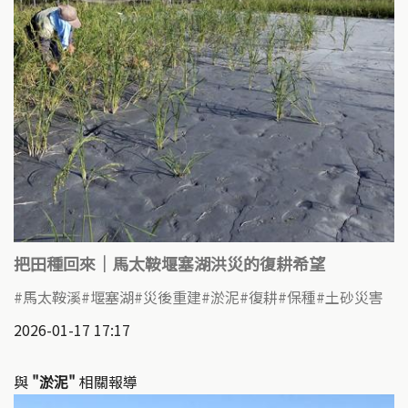
把田種回來｜馬太鞍堰塞湖洪災的復耕希望
馬太鞍溪
堰塞湖
災後重建
淤泥
復耕
保種
土砂災害
2026-01-17 17:17
與
"淤泥"
相關報導