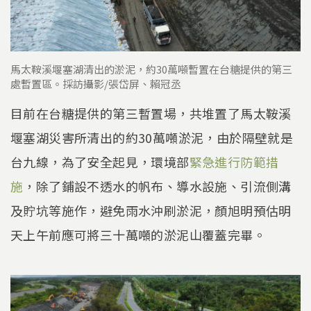
馬太鞍溪堰塞湖清出的淤泥，約30萬噸暫置在台糖提供的第三
處暫置區。採訪攝影/張岱屏、賴冠丞
目前在台糖提供的第三暫置場，共堆置了馬太鞍溪
堰塞湖災害所清出的約30萬噸淤泥，由於隔壁就是
台九線，為了安全起見，環境部
緊急進行防範措
施
，除了鋪設不透水的帆布、導水設施、引流側溝
及貯坑等施作，避免雨水沖刷淤泥，顏旭明預估明
天上午前應可將三十萬噸的淤泥山覆蓋完畢。