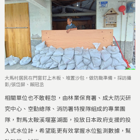
大馬村居民在門窗釘上木板、堆置沙包，做防颱準備。採訪攝
影/張岱屏、賴冠丞
相關單位也不敢輕忽，由林業保育署、成大防災研
究中心、空勤總隊、消防署特搜隊組成的專業團
隊，對馬太鞍溪堰塞湖面，投放日本政府支援的投
入式水位計，希望能更有效掌握水位監測數據，幫