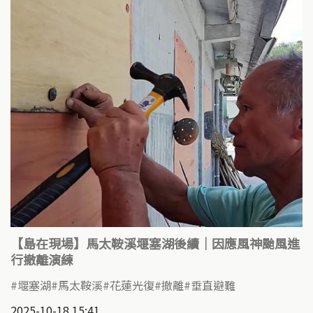
【島在現場】馬太鞍溪堰塞湖後續｜因應風神颱風進
行撤離演練
堰塞湖
馬太鞍溪
花蓮光復
撤離
垂直避難
2025-10-18 15:41