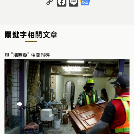
C
F
Li
o
a
n
p
c
e
y
e
關鍵字相關文章
Li
b
n
o
k
o
與
"堰塞湖"
相關報導
k