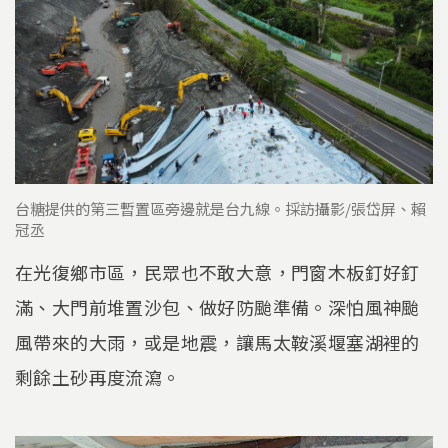
台糖提供的第三暫置區旁邊就是台九線。採訪攝影/張岱屏、賴
冠丞
在光復鄉市區，民眾也不敢大意，門窗木板釘好釘
滿、大門前堆置沙包、做好防颱準備。深怕風神颱
風帶來的大雨，或是地震，讓馬太鞍溪堰塞湖裡的
剩餘土砂再度流瀉。