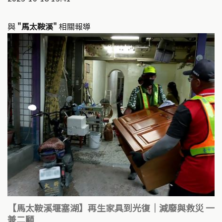
與
"馬太鞍溪"
相關報導
【馬太鞍溪堰塞湖】再生家具到光復｜減廢與救災 一
兼二顧