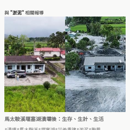
與
"淤泥"
相關報導
馬太鞍溪堰塞湖潰壩後：生存、生計、生活
潰壩
馬太鞍溪
堰塞湖
災後重建
淤泥
颱風