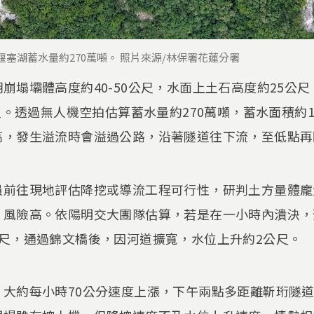
塞湖蓄水量約270萬噸。 照片來源/林保署花蓮分署
崩塌壩體高度約40-50公尺，水面上土石高度約25公
尺。透過無人機空拍估算蓄水量約270萬噸，蓄水面積約1
高，發生溢流時會溢過公路，沿著隧道往下流，至低點再
員前往現地評估降挖或導流工程可行性，研判土方量體龐
、風險高。依陽明交大團隊估算，若是在一小時內潰決，
尺，通過錦文橋後，因河道擴寬，水位上升約2公尺。
，大約每小時70公分速度上漲，下午兩點多距離靳珩隧道