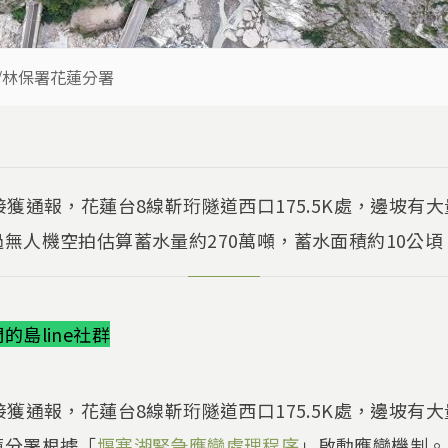
/林保署花蓮分署
接獲通報，花蓮台8線靳珩隧道西口175.5K處，邊坡有
無人機空拍估算蓄水量約270萬噸，蓄水面積約10公
島line社群
接獲通報，花蓮台8線靳珩隧道西口175.5K處，邊坡有
蓮分署根據「
堰塞湖緊急應變處理程序
」啟動應變機制。