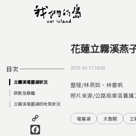
花蓮立霧溪燕子口
您在這裡
目次
2025-10-17 16:50
立霧溪堰塞湖狀況
整理/林燕如、林書帆
疏散及撤離
照片來源/公路局東區養護
立霧溪堰塞湖的地質狀況
Copy
堰塞湖
太魯閣
立
Link
Facebook