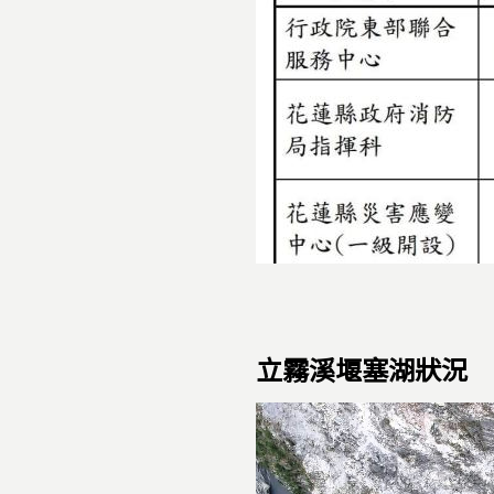
立霧溪堰塞湖狀況