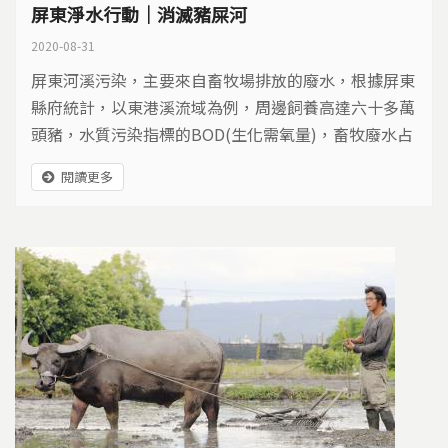
屏東淨水行動｜消滅豬屎河
2020-08-31
屏東河溪污染，主要來自畜牧場排放的廢水，根據屏東
縣府統計，以東港溪流域為例，周邊飼養高達六十多萬
頭豬，水質污染指標的BOD(生化需氧量)，畜牧廢水占
74％，形成的髒臭，影響生態與生活。一個由民間發起
閱讀更多
的淨水行動，在四個鄉鎮推動，希望潔淨水質，發展親
水遊程。