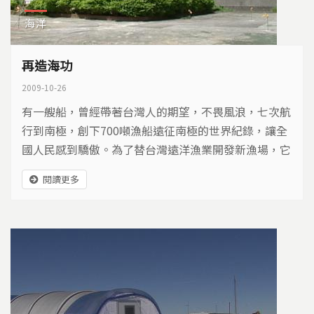
海洋
再造海功
2009-10-26
有一艘船，曾經帶著台灣人的期望，不畏風浪，七次航
行到南極，創下700噸漁船遠征南極的世界紀錄，讓全
國人民感到驕傲。為了替台灣遠洋漁業開發新漁場，它
出航世界各地53次，航行15萬海浬，相當於繞行地球
閱讀更多
七圈，替台灣漁業締造了光輝歲月。曾幾何時，藍白色
的船身不再迎風破浪，它靜靜地停放在漁港的一角，再
也不能出航，任由雨水侵蝕出一條又一條的鏽痕。終於
有人，記起海功號的故事，決定在腐朽之前，創造它的
新生命…