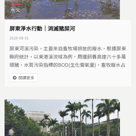
水文
屏東淨水行動｜消滅豬屎河
2020-08-31
屏東河溪污染，主要來自畜牧場排放的廢水，根據屏東
縣府統計，以東港溪流域為例，周邊飼養高達六十多萬
頭豬，水質污染指標的BOD(生化需氧量)，畜牧廢水占
74％，形成的髒臭，影響生態與生活。一個由民間發起
閱讀更多
的淨水行動，在四個鄉鎮推動，希望潔淨水質，發展親
水遊程。