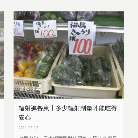
島，日本如何從擁抱核能，邁向「脫原發之
路」？
能源
災害
輻射進餐桌｜多少輻射劑量才能吃得
安心
2011-09-12
七月中旬，日本爆發輻射牛事件。這些在福島