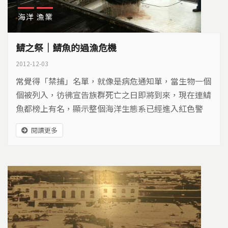
海洋
漁業
鯖之祭｜鯖魚的過漁危機
2012-12-03
常覺得「禁捕」名單，就像是病危通知單，當生物一個
個被列入，彷彿宣告族群死亡之日即將到來，現在連鯖
魚都榜上有名，顯示整個海洋生態系已經進入紅色警
戒。
閱讀更多