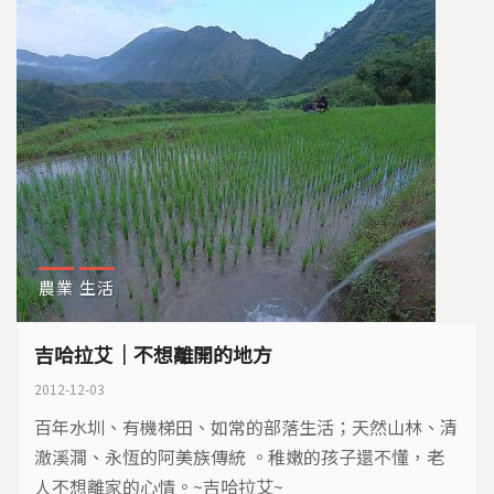
農業
生活
吉哈拉艾｜不想離開的地方
2012-12-03
百年水圳、有機梯田、如常的部落生活；天然山林、清
澈溪澗、永恆的阿美族傳統 。稚嫩的孩子還不懂，老
人不想離家的心情。~吉哈拉艾~