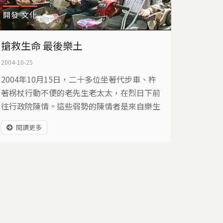
開發
文化
搶救生命 最後樂土
2004-10-25
2004年10月15日，二十多位坐著代步車、杵
著柺杖行動不便的老先生老太太，在烈日下前
往行政院陳情。這些弱勢的陳情者是來自樂生
療養院的痲瘋病患，過去他們是被社會隔絕，
閱讀更多
最沒有聲音的一群人，但現在他們第一次走上
街頭，希望社會大眾、政府官員聽聽他們的聲
音，協助留下因為捷運新莊線施工，即將被拆
遷的樂生療養院。