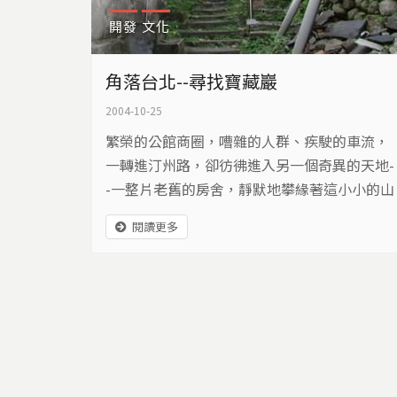
開發
文化
角落台北--尋找寶藏巖
2004-10-25
繁榮的公館商圈，嘈雜的人群、疾駛的車流，
一轉進汀州路，卻彷彿進入另一個奇異的天地-
-一整片老舊的房舍，靜默地攀緣著這小小的山
坡。這裡是台北市最後一塊違建聚落，是怎樣
閱讀更多
的因緣際會，讓這片違建聚落被保存下來，甚
至可能成為台灣第一個藝術家與居民共生的藝
術村？隱藏在角落的寶藏巖，就要訴說著台北
的另一段故事......