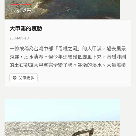
水文
災害
大甲溪的哀愁
2004-09-13
一條被稱為台灣中部「母親之河」的大甲溪，過去風景
秀麗，溪水清澈。但今年連續幾個颱風下來，激烈沖刷
的土石卻讓大甲溪完全變了樣。暴漲的溪水、大量堆積
的砂石，加上沿線幾個部落嚴重的災情，大甲溪的變化
閱讀更多
令多年來靠著它維生的居民詫異，但這樣的變化不是一
夕之間，而是多年來開發破壞積累的結果。