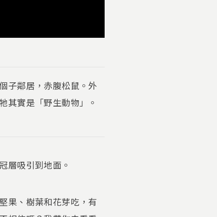
個子鄰居，赤腹松鼠。外
牠其實是「野生動物」。
冠層吸引到地面。
堅果、樹葉和花芽吃，有