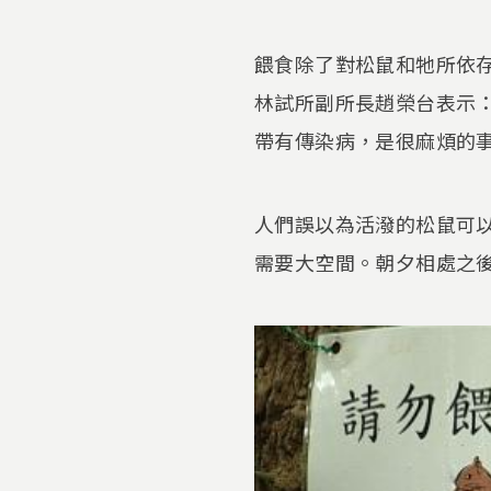
餵食除了對松鼠和牠所依
林試所副所長趙榮台表示
帶有傳染病，是很麻煩的
人們誤以為活潑的松鼠可
需要大空間。朝夕相處之