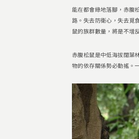
能在都會綠地落腳，赤腹
路。失去防衛心，失去覓
鼠的族群數量，將是不增
赤腹松鼠是中低海拔闊葉
物的依存關係勢必動搖。