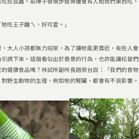
還吃些昆蟲。前陣子發現步道旁邊會有人給我們東西吃，
「牠吃王子麵ㄟ，好可愛。」
樣，大人小孩都無力招架，為了讓牠能更靠近，有些人會
給引誘下來。這個看似出於善意的行為，也許能讓松鼠們
鼠的健康食品嗎？林試所副所長趙榮台說：「我們的食物
，對野生動物的生理，例如牠的腎臟，都會有不良影響。