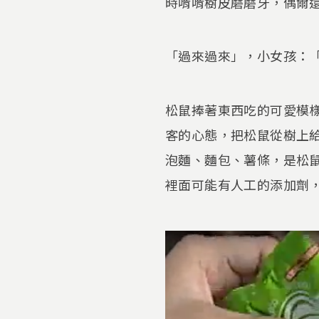
時啃啃樹皮磨磨牙，偶爾
「過來過來」，小女孩：
松鼠捧著東西吃的可愛模
客的心態，把松鼠從樹上
泡麵、麵包、薯條，是松
裡面可能有人工的添加劑