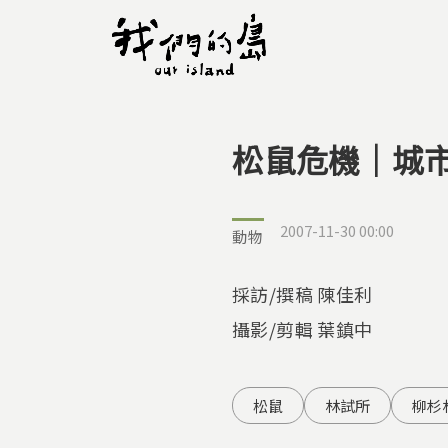
松鼠危機｜城
您在這裡
2007-11-30 00:00
動物
採訪/撰稿 陳佳利
攝影/剪輯 葉鎮中
松鼠
林試所
柳杉