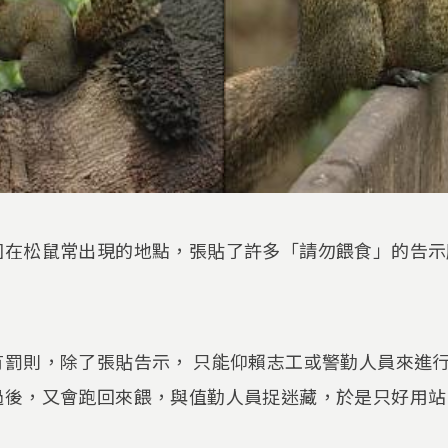
園在松鼠常出現的地點，張貼了許多「請勿餵食」的告示
有罰則，除了張貼告示， 只能仰賴志工或警勤人員來進
過後，又會跑回來餵，與值勤人員捉迷藏，於是只好用站