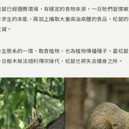
松鼠已經適應環境，有穩定的食物來源，一旦牠們習慣被
食求生的本能，再加上攝取大量高油高鹽的食品，松鼠的
反減。
林生態系的一環，取食植物，也為植物傳播種子。當松鼠
一旦樹木無法順利傳宗接代，松鼠也將失去棲身之所。