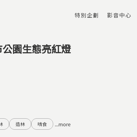
Jump to Main content
Jump to Navigation
特別企劃
影音中心
市公園生態亮紅燈
...more
林
造林
啃食