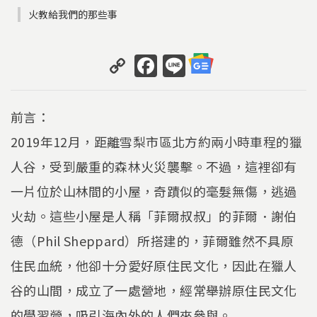
火教給我們的那些事
C
F
Li
o
a
n
p
c
e
前言：
y
e
2019年12月，距離雪梨市區北方約兩小時車程的獵
Li
b
人谷，受到嚴重的森林火災襲擊。不過，這裡卻有
n
o
k
o
一片位於山林間的小屋，奇蹟似的毫髮無傷，逃過
k
火劫。這些小屋是人稱「菲爾叔叔」的菲爾．謝伯
德（Phil Sheppard）所搭建的，菲爾雖然不具原
住民血統，他卻十分愛好原住民文化，因此在獵人
谷的山間，成立了一處營地，經常舉辦原住民文化
的學習營，吸引海內外的人們來參與。