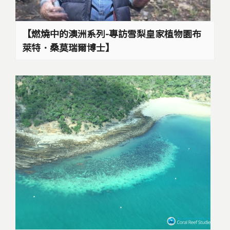
【燃燒中的澳洲系列-專訪雪梨皇家植物園布
萊特．桑莫瑞爾博士】