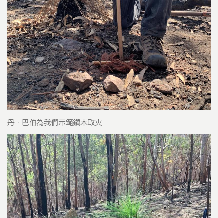
丹．巴伯為我們示範鑽木取火