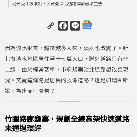
地形受山坡限制，民眾憂淡北道路開發破壞生態
C
F
Li
o
a
n
p
c
e
因為淡水很美，越來越多人來，淡水也改變了。新
y
e
北市淡水地區居住著十七萬人口，聯外道路只有台
Li
b
二線，由於經常塞車，市府規劃淡北道路想改善現
n
o
k
o
況。究竟這條路是居民的救命道路？還是如環團所
k
說，為建商打廣告？
竹圍路廊壅塞，規劃全線高架快速道路
未通過環評