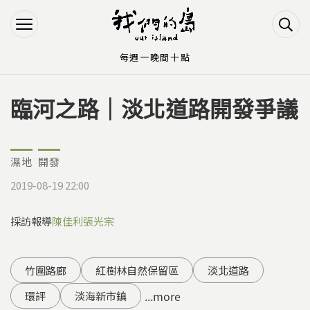
Jump to Main content
Jump to Navigation
每週一晚間十點
臨河之路｜淡北道路開發爭議
您在這裡
濕地
開發
2019-08-19 22:00
採訪報導
陳佳利
張光宗
竹圍路廊
紅樹林自然保留區
淡北道路
...more
環評
淡海新市鎮