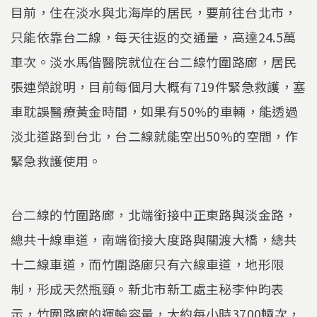
目前，住在淡水與北海岸的居民，要前往台北市，
只能依靠台二線，每天往返的交通量，高達24.5萬
車次。淡水馬偕醫院就位在台二線竹圍路廊，居民
張連榮說明，目前每個月大概有719件緊急救護，塞
車耽誤醫療黃金時間，如果有50%的車輛，能透過
淡北道路到台北，台二線就能空出50%的空間，作
緊急救護使用。
台二線的竹圍路廊，北端銜接中正東路與淡金路，
總共十線車道，南端銜接大度路與關渡大橋，總共
十二線車道，而竹圍路廊只有六線車道，地形限
制，形成天然瓶頸。新北市新工處主秘李仲昀表
示，竹圍路廊的運輸容量，大約每小時3700輛次，