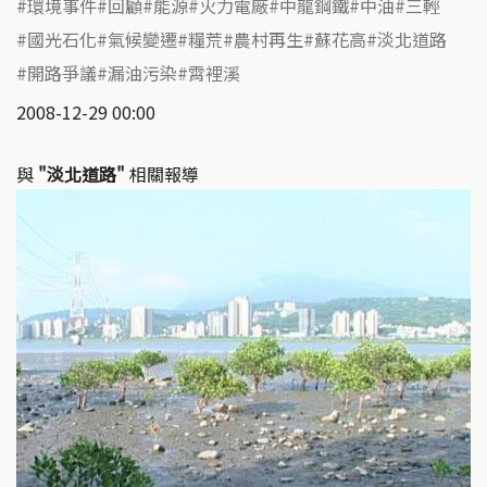
環境事件
回顧
能源
火力電廠
中龍鋼鐵
中油
三輕
國光石化
氣候變遷
糧荒
農村再生
蘇花高
淡北道路
開路爭議
漏油污染
霄裡溪
2008-12-29 00:00
與
"淡北道路"
相關報導