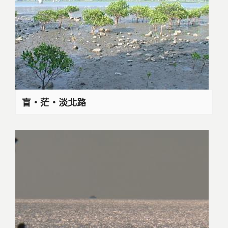
盲‧茫‧淡北路