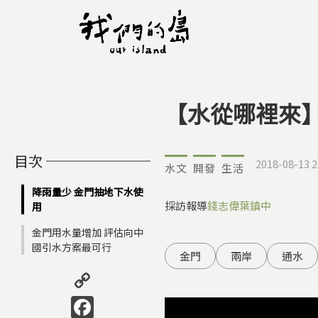
【水從哪裡來】
您在這裡
目次
2018-08-13 2
水文
開發
生活
降雨量少 金門抽地下水使
採訪報導
錢志偉
葉鎮中
用
金門用水量增加 評估向中
國引水方案最可行
金門
兩岸
通水
Copy
Link
Facebook