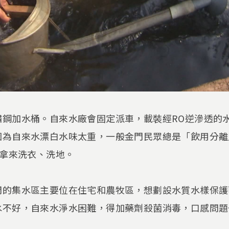
鏽鋼加水桶。自來水廠會固定派車，載裝經RO逆滲透的
因為自來水漂白水味太重，一般金門民眾總是「飲用分離
水拿來洗衣、洗地。
門的集水區主要位在住宅和農牧區，想劃設水質水樣保護
水不好，自來水淨水困難，得加藥劑殺菌消毒，口感問題