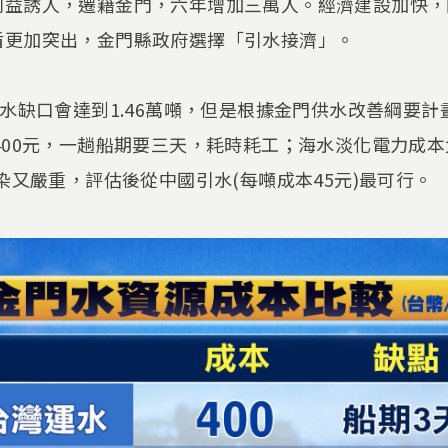
利益誘人，遷籍金門，六年增加三萬人。經濟建設加快，
盾更加突出，金門縣政府選擇「引水接濟」。
用水缺口會達到1.46萬噸，但是根據金門供水改善綱要
400元，一趟船期要三天，耗時耗工；海水淡化電力成
污染又嚴重，評估後從中國引水(每噸成本45元)最可行。