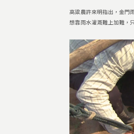
高粱農許來明指出，金門
想靠雨水灌溉難上加難，