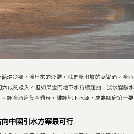
循環冷卻，流出來的液體，就是新出爐的高粱酒。金酒公
金門六成的歲入。但如果金門地下水持續超抽，淡水變鹹
。呵護金酒這隻金雞母，維護地下水源，成為縣府第一要
估向中國引水方案最可行