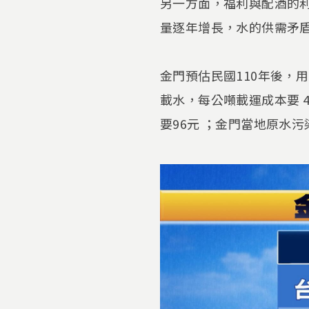
另一方面，福利與配酒的
量逐年增長，水的供需矛
金門預估民國110年後，
載水，每公噸載運成本要 
要96元 ；金門當地原水