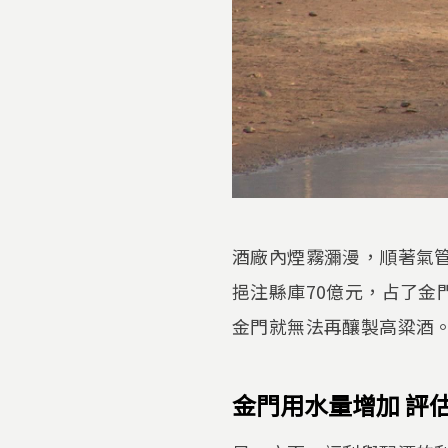
酒廠內煙霧瀰漫，順著氣管
挹注縣庫70億元，占了
金門就無法再釀製高粱酒
金門用水量增加 評