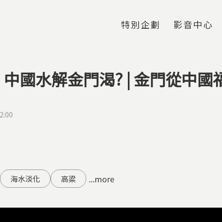
Jump to Main content
Jump to Navigation
特別企劃
影音中心
中國水解金門渴? | 金門從中國
2:00
...more
海水淡化
高粱