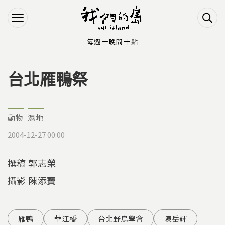
Jump to Main content
Jump to Navigation
每週一晚間十點
台北雁鴨祭
您在這裡
動物
濕地
2004-12-27 00:00
撰稿 郭志榮
攝影 陳添寶
雁鴨
華江橋
台北野鳥學會
陳岳輝