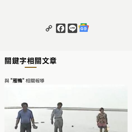
C
F
Li
o
a
n
p
c
e
y
e
關鍵字相關文章
Li
b
n
o
k
o
與
"雁鴨"
相關報導
k