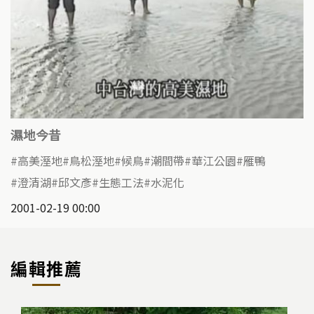
濕地今昔
高美溼地
鳥松溼地
候鳥
潮間帶
華江公園
雁鴨
澄清湖
邱文彥
生態工法
水泥化
2001-02-19 00:00
編輯推薦