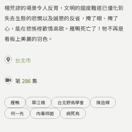
種荒謬的場景令人反胃，文明的國度難道已僵化到
失去生態的悲憫以及誠懇的反省，掩了眼、掩了
心，能在悲悵裡歡情高歌。雁鴨死亡了！牠不再是
看板上美麗的羽色。
台北市
第
286
集
雁鴨
華江橋
台北野鳥學會
陳岳輝
何一先
肉毒桿菌
病死鳥