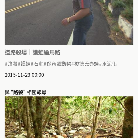
道路殺場｜護蛙過馬路
路殺
護蛙
石虎
保育類動物
梭德氏赤蛙
水泥化
2015-11-23 00:00
與
"路殺"
相關報導