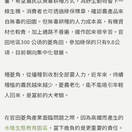
畫，希望農民以無毒耕種方式，為野生動物留下一
線生機。消費者也可透過綠保標章，確認農產品來
自無毒的田園。但無毒耕種的人力成本高，有機資
材也較貴，加上通路不普遍，運作起來很辛苦。官
田地區300 公頃的菱角田，參加綠保的只有9.8公
頃，目前朝向集中化發展。
種菱角，從播種到收割全部要人力，近年來，持續
種植的農民越來越少，菱農老化，能不能吸引年輕
人回來，是當前的大考驗。
在官田菱角產業面臨問題之際，因為高鐵而產生的
水雉生態教育園區
，當下擔負的是更重要的責任。