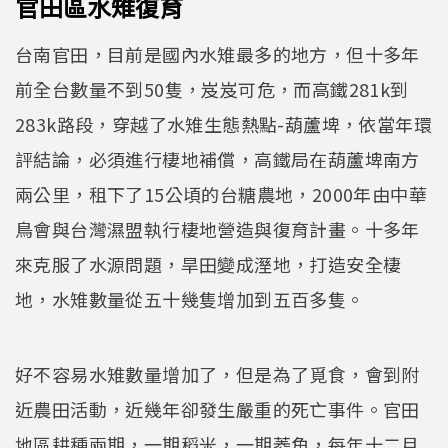
官田區水雉復育
台南官田，目前是國內水雉最多的地方，但十多年
前全台數量不到50隻，岌岌可危，而高鐵281k到
283k路段，穿越了水雉生態熱點-葫蘆埤，依當年環
評結論，必須進行棲地補償，高鐵局在葫蘆埤南方
兩公里，租下了15公頃的台糖農地，2000年由中華
鳥會與台灣濕盟執行棲地營造與復育計畫。十多年
來克服了水源問題，旱田變成溼地，打造安全棲
地，水雉數量從五十幾隻增加到五百多隻。
好不容易水雉數量增加了，但是為了覓食，會到附
近農田活動，近幾年卻發生嚴重的死亡事件。官田
地區耕種兩期，一期稻米，一期菱角，每年十二月