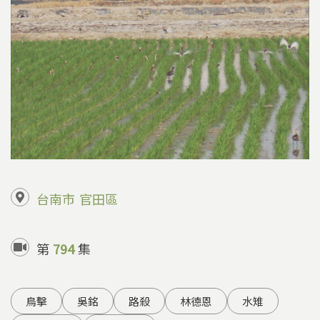
台南市
官田區
第
794
集
鳥擊
吳銘
路殺
林德恩
水雉