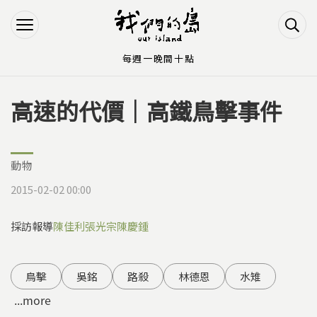
Jump to Main content
Jump to Navigation
每週一晚間十點
高速的代價｜高鐵鳥擊事件
您在這裡
動物
2015-02-02 00:00
採訪報導
陳佳利
張光宗
陳慶鍾
鳥擊
吳銘
路殺
林德恩
水雉
...more