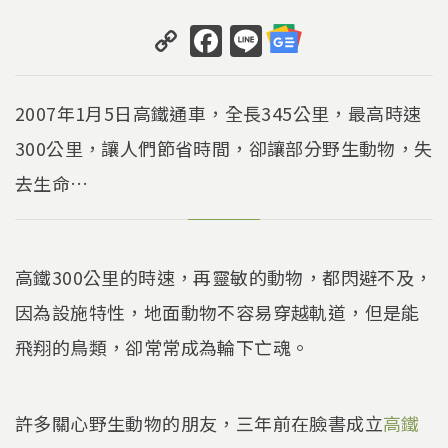
C
F
Li
o
a
n
p
c
e
2007年1月5日高鐵通車，全長345公里，最高時速
y
e
300公里，讓人們節省時間，卻讓部分野生動物，失
Li
b
去生命…
n
o
k
o
k
高鐵300公里的時速，再靈敏的動物，都閃避不及，
因為設施特性，地面動物不容易穿越軌道，但是能
飛翔的鳥類，卻常常成為輪下亡魂。
許多關心野生動物的朋友，三年前在臉書成立
高鐵