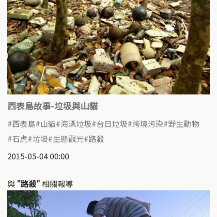
西表島故事-垃圾與山貓
西表島
山貓
海漂垃圾
台日垃圾
跨境污染
野生動物
石虎
垃圾
生態觀光
路殺
2015-05-04 00:00
與
"路殺"
相關報導