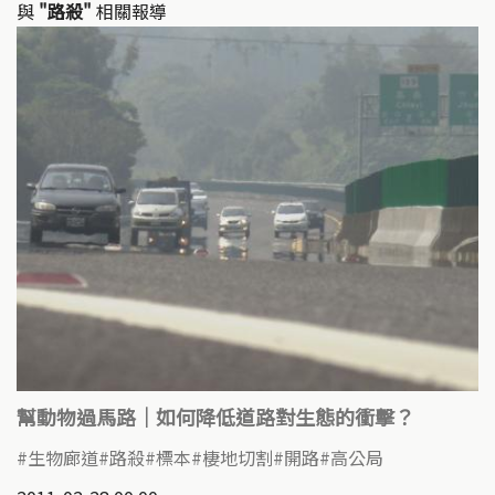
與
"路殺"
相關報導
幫動物過馬路｜如何降低道路對生態的衝擊？
生物廊道
路殺
標本
棲地切割
開路
高公局