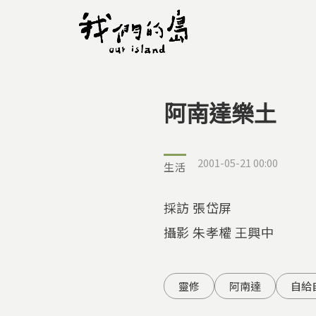
阿南達樂土
您在這裡
2001-05-21 00:00
生活
採訪 張岱屏
攝影 朱孝權 王興中
靈修
阿南達
自給