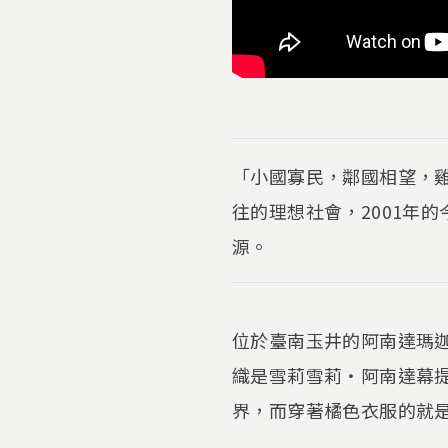
「小國寡民，鄰國相望，
往的理想社會，2001年
源。
位於臺南玉井的阿南達瑪
織是雪莉雪莉‧阿南達幕提
界，而穿著橘色衣服的就