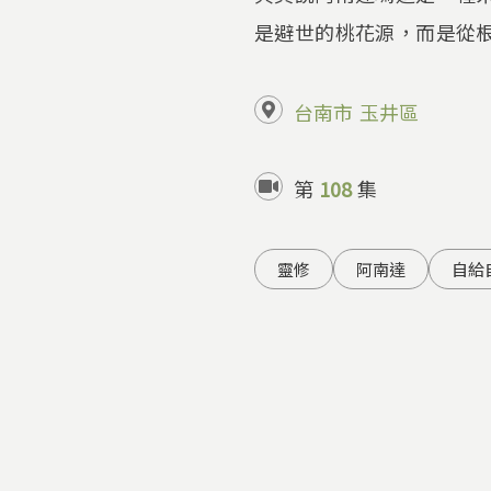
是避世的桃花源，而是從
台南市
玉井區
第
108
集
靈修
阿南達
自給