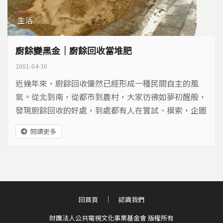
生活
廚餘變黑金｜廚餘回收當堆肥
2001-04-30
近幾年來，廚餘回收儼然已經形成一種民間自主的風
氣。從北到南，從都市到農村，大家彷彿如夢初醒般，
發現廚餘回收的好處，到處都有人在嘗試、摸索，企圖
將廚餘變黑金(有機肥)，這潮流一步步從個人、民間社
閱讀更多
團，推展到地方政府。也因為這風氣是來自民間自主的
嘗試，所以各自摸索出不同的方法，形成眾聲喧嘩的景
象。
回首頁
認識我們
財團法人公共電視文化事業基金會 版權所有