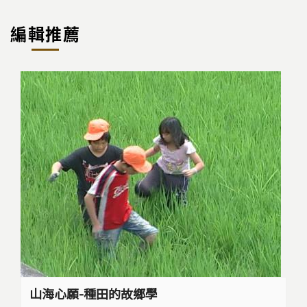
p
c
e
y
e
編輯推薦
Li
b
n
o
k
o
k
山海心願-種田的故鄉學