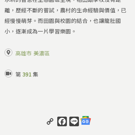
離，歷經不斷的嘗試，農村的生命經驗與價值，已
經慢慢萌芽。而田園與校園的結合，也讓龍肚國
小，逐漸成為一片學習樂園。
高雄市
美濃區
第
391
集
C
F
Li
o
a
n