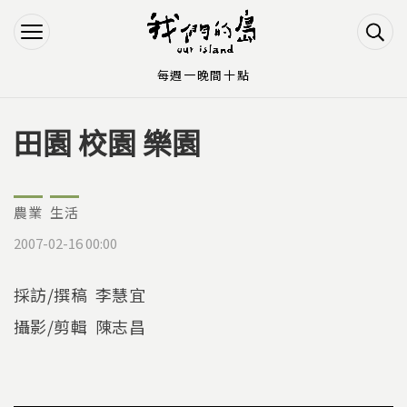
Jump to Main content
Jump to Navigation
每週一晚間十點
田園 校園 樂園
您在這裡
農業
生活
2007-02-16 00:00
採訪/撰稿 李慧宜
攝影/剪輯 陳志昌