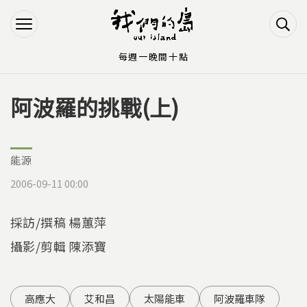
Jump to Main content
Jump to Navigation
每週一晚間十點
阿波羅的挑戰(上)
您在這裡
能源
2006-09-11 00:00
採訪/撰稿 楊蕙萍
攝影/剪輯 陳添寶
高應大
艾和昌
太陽能車
阿波羅車隊