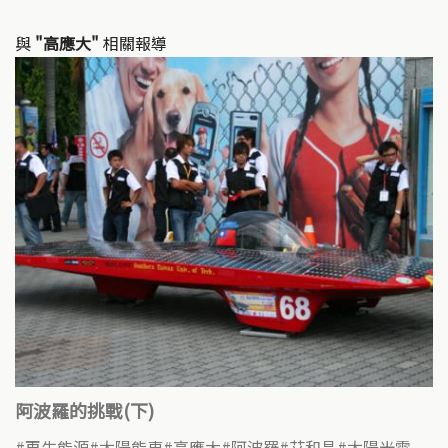
與
"高應大"
相關報導
阿波羅的挑戰(下)
再生能源
太陽能車
高應大
阿波羅
艾和昌
太陽光電