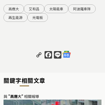
高應大
艾和昌
太陽能車
阿波羅車隊
再生能源
光電板
C
F
Li
o
a
n
p
c
e
y
e
關鍵字相關文章
Li
b
n
o
k
o
與
"高應大"
相關報導