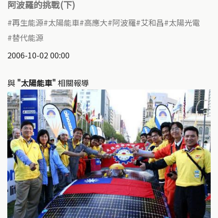
阿波羅的挑戰(下)
再生能源
太陽能車
高應大
阿波羅
艾和昌
太陽光電
替代能源
2006-10-02 00:00
與
"太陽能車"
相關報導