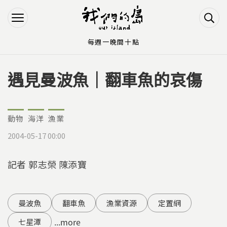
Jump to Main content
Jump to Navigation
每週一晚間十點
遇見曼波魚｜翻車魚的哀傷
您在這裡
動物
海洋
漁業
2004-05-17 00:00
記者 郭志榮 陳添寶
曼波魚
翻車魚
漁業資源
定置網
...more
七星潭