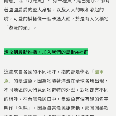
陽魚」或「月光魚」。 有一種魚，尾巴短小，卻有
著圓圓扁扁的龐大身軀，以及大大的眼和嘟起的
嘴，可愛的模樣像一個卡通人頭，於是有人又稱牠
「游泳的頭」。
想收到最新推播，加入我們的島line社群
這些來自各國的不同稱呼，指的都是學名「
翻車
魚
」的曼波魚。因為牠隨著洋流在全球各地出現，
不同地區的人們見到牠奇特的外型，對牠都有不同
的稱呼。在台灣漁民口中，曼波魚有個有趣的名字
叫作「魚粿」，因為每當漁民抓起牠，那圓圓柔軟