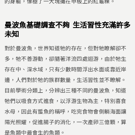
的身軀，像極了一大塊攤在甲板上的紅龜粿。
曼波魚基礎調查不夠 生活習性充滿許多
未知
對於曼波魚，世界知道牠的存在，但對牠瞭解卻不
多，牠不善游動，卻隨著洋流四處迴游，由於牠生
存在中、深水域，只有少數時間浮出水面或靠近岸
邊，人們對於牠的族群數量，生活習性並不瞭解。
目前學術分類上，分辨出三種不同的曼波魚，知道
牠們以吸食方式進食，以浮游生物為主，特別喜食
水母，因此有蜇魚的稱呼，吃完食物會側躺海面讓
陽光照耀，促進腸子的消化，一次產卵三億顆，算
是魚類中最會生的魚類。