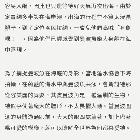
容易入網，因此也只能等待好天氣再次出海，由於
定置網多半設在海岸邊，出海的行程並不算太漫長
艱辛，到了定位漁民拉網，一會兒他們高喊「有魚
粿！」，因為他們已經感覺到曼波魚龐大身軀在海
中浮現。
為了捕捉曼波魚在海底的身影，當地潛水協會下海
拍攝，在蔚藍的海水中與曼波魚共泳，會驚訝牠那
從容美麗的舞姿，其實曼波魚是一種溫馴的生物，
牠似乎仗著龐大的體形，不太畏懼人類。當曼波圓
滾的身體游過眼前，大大的眼四處望著，加上嘟著
嘴可愛的模樣，就可以瞭解全世界為何都喜愛牠。