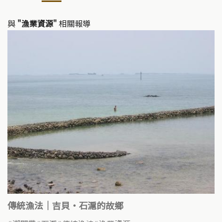
與
"漁業資源"
相關報導
傳統漁法｜吉貝‧石滬的故鄉