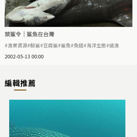
禁鯊令｜鯊魚在台灣
漁業資源
鯨鯊
豆腐鯊
鯊魚
魚翅
海洋生態
過漁
2002-05-13 00:00
編輯推薦