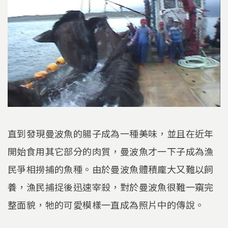
直到發現曼波魚的腸子成為一種美味，並且在近年
開始食用其它部分的肉質，曼波魚才一下子成為漁
民爭相撈捕的魚種。由於曼波魚體積龐大又難以飼
養，漁民捕捉後迅速宰殺，對於曼波魚很難一窺完
整面貌，牠的可愛模樣一直成為照片中的傳說。