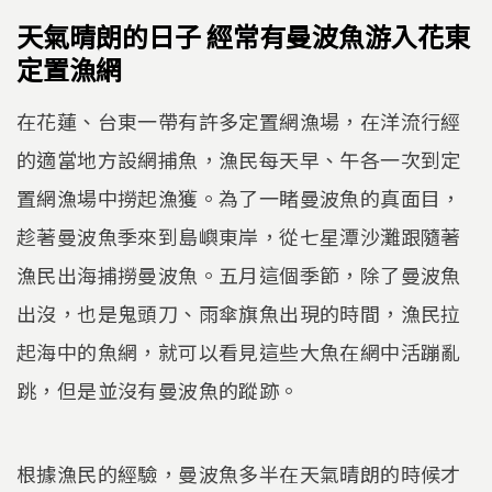
天氣晴朗的日子 經常有曼波魚游入花東
定置漁網
在花蓮、台東一帶有許多定置網漁場，在洋流行經
的適當地方設網捕魚，漁民每天早、午各一次到定
置網漁場中撈起漁獲。為了一睹曼波魚的真面目，
趁著曼波魚季來到島嶼東岸，從七星潭沙灘跟隨著
漁民出海捕撈曼波魚。五月這個季節，除了曼波魚
出沒，也是鬼頭刀、雨傘旗魚出現的時間，漁民拉
起海中的魚網，就可以看見這些大魚在網中活蹦亂
跳，但是並沒有曼波魚的蹤跡。
根據漁民的經驗，曼波魚多半在天氣晴朗的時候才