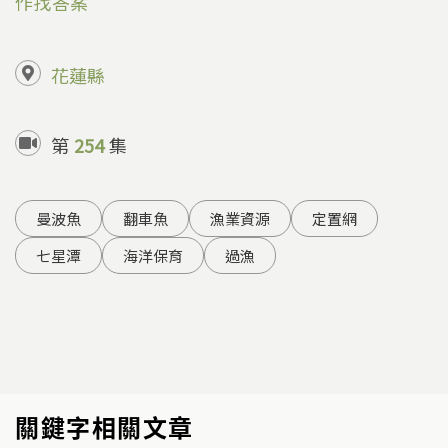
作找答案
花蓮縣
第
254
集
曼波魚
翻車魚
漁業資源
定置網
七星潭
海洋保育
過漁
關鍵字相關文章