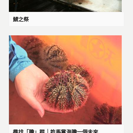
鯖之祭
尋找「膽」蹤｜許馬糞海膽一個未來