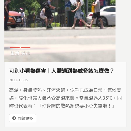
生活
城市
可別小看熱傷害｜人體遇到熱威脅該怎麼做？
2022-10-05
高溫，身體發熱、汗流浹背，似乎已成為日常，氣候變
遷，暖化也讓人體承受高溫來襲。當氣溫邁入35°C，同
時也代表著：「你身體的散熱系統要小心失靈啦！」
人的體溫藉由輻射、傳導、蒸發、對流等方式來散熱，
閱讀更多
當身體產生的熱能大過於散出去的熱，身體無法調節高
溫，就會有熱傷害產生。要注意防範熱傷害，除了記得