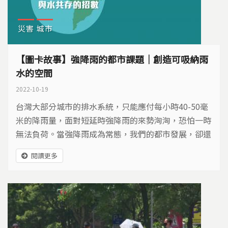
災害
城市
【圖卡故事】強降雨的都市課題｜創造可吸納雨
水的空間
2022-10-19
台灣大部分城市的排水系統，只能應付每小時40-50毫
米的降雨量，面對短延時強降雨的來勢洶洶，恐怕一時
無法負荷。當強降雨成為常態，我們的都市發展，卻還
是大規模的水泥化思維，我們的城市將會越來越難與水
閱讀更多
共存，因此如何創造韌性城市，而不是和水對抗，是都
市規劃該有的新思維，我們可以怎麼做呢？就從五大留
住水的招數開始： 📍第一招 設置滯洪池 極端降雨，瞬
間大量的雨水該往哪去？...