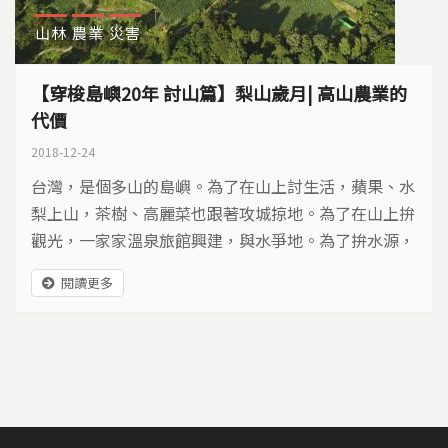
山林
農業
災害
【穿梭島嶼20年 討山篇】梨山歲月| 高山農業的
代價
2018-12-24
台灣，是個多山的島嶼。為了在山上討生活，蘋果、水
梨上山，茶樹、高麗菜也跟著攻城掠地。為了在山上拚
觀光，一家家溫泉旅館興建，與水爭地。為了拚水源，
政府開發淺山，淹沒八色鳥棲地。人與山相爭半世紀，
閱讀更多
誰輸誰贏？該如何和解？讓我們搭乘時光機，看見山林
的美麗與哀愁。