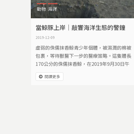
動物
海洋
當鯨豚上岸｜敲響海洋生態的警鐘
2019-12-09
虛弱的侏儒抹香鯨青少年個體，被濕潤的棉被
包裹，等待獸醫下一步的醫療策略。這隻體長
170公分的侏儒抹香鯨，在2019年9月30日午
後，被海巡單位發現擱淺在台南七股海邊，成
閱讀更多
大海洋生物暨鯨豚研究中心人員接獲消息，立
刻趕往現場搶救，並將牠運回四草搶救站安
置。