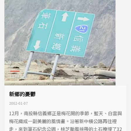
山林
新鄉的憂鬱
2002-01-07
12月，南投縣信義鄉正是梅花開的季節，藍天、白雲與
梅花織成一副美麗的風情畫。沿著新中橫公路再往裡
走，來到筆石紀念公園，桃芝颱風挾帶的土石掩埋了32