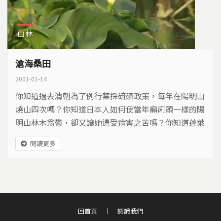
山林
滄海桑田
2001-01-14
你知道過去清朝為了例行禁採硫磺政策，每年在陽明山
燒山四次嗎？你知道日本人如何使當年癩痢頭一樣的陽
明山林木翁鬱，卻又讓她遭受病害之苦嗎？你知道蓬萊
米的發祥地竹子湖，如何成為今日的海芋勝地嗎？
閱讀更多
回首頁
認識我們