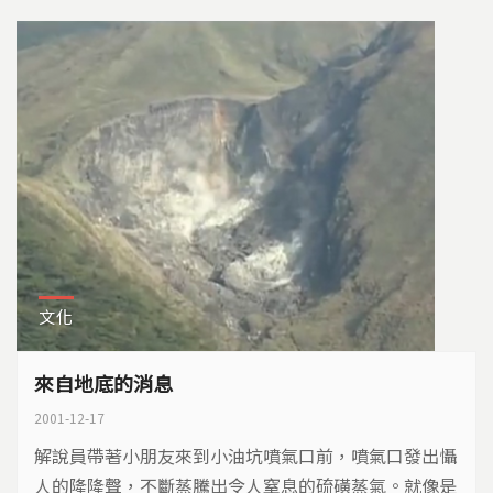
境孕育而生，構成豐富而簡單的火山生態系。
文化
來自地底的消息
2001-12-17
解說員帶著小朋友來到小油坑噴氣口前，噴氣口發出懾
人的隆隆聲，不斷蒸騰出令人窒息的硫磺蒸氣。就像是