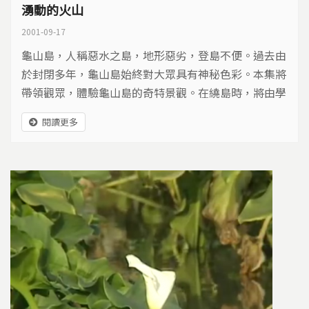
湧動的火山
2001-09-17
龜山島，人稱惡水之島，地形惡劣，登島不便。過去由
於封閉多年，龜山島始終對大眾具有神秘色彩。本集將
帶領觀眾，體驗龜山島的奇特景觀。在繞島時，將由學
者陳述龜山島的火山地質景觀、海底火山噴氣及海底珊
閱讀更多
瑚。後半段將著重在龜山島的觀光效益與建港工程的互
利或互害上。結論將傾向於維持大自然的完整，同時加
強灌輸不以人為本位的離島海上生態旅遊概念。